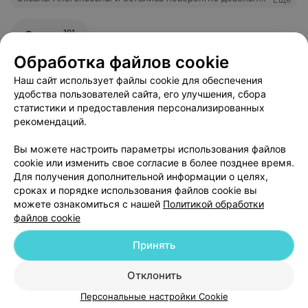
Свекровь некоторое время беспокоит
головокружение, слабость, шаткость походки.
Провели много обследований, анализов, прошли
101
Отзывы
разных врачей, но проблема не была решена.
Состояние ухудшалось. Оксана Анатольевна сразу
Обработка файлов cookie
глубоко погрузилась в проблему, внимательная,
тактичная, расположила к себе свекровь. Детально
Наш сайт использует файлы cookie для обеспечения
изучила результаты анализов и обследований,
удобства пользователей сайта, его улучшения, сбора
внимательно собрала анамнез, провела осмотр.
статистики и предоставления персонализированных
Поставила диагноз, который никто не озвучивал до
неё. Дала понятные рекомендации и назначила
рекомендаций.
лечение. Профессионализм доктора произвел
Добавить компанию
неизгладимое впечатление! Спасибо!
Вы можете настроить параметры использования файлов
cookie или изменить свое согласие в более позднее время.
Добавить специалиста
Для получения дополнительной информации о целях,
сроках и порядке использования файлов cookie вы
можете ознакомиться с нашей
Политикой обработки
файлов cookie
Принять
О проекте
Новости проекта
Размещение рекламы
Отклонить
Медицинский маркетинг
Публичный договор
Пользовательское соглашение
Способы оплаты
Персональные настройки Cookie