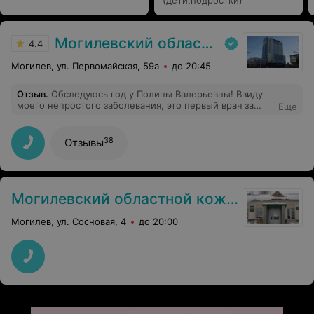
(дети,подростки)
Могилевский областной лечебно-диагностический центр
4.4
Могилев, ул. Первомайская, 59а
до 20:45
Отзыв
.
Обследуюсь год у Полины Валерьевны! Ввиду
моего непростого заболевания, это первый врач за
Еще
долгое время, кто подбирает подходящие схемы
лечения. Я в восторге! Врач, которая горит своим
делом, умная, коммуникабельная и с горящими от
38
Отзывы
своего дела глазами!!!
Могилевский областной кожно-венерологический диспансер
Могилев, ул. Сосновая, 4
до 20:00