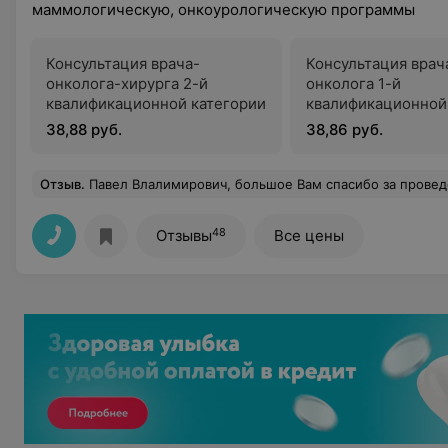
маммологическую, онкоурологическую программы
Консультация врача-
Консультация врач
онколога-хирурга 2-й
онколога 1-й
квалификационной категории
квалификационной
38,88 руб.
38,86 руб.
Отзыв
.
Павел Влалимирович, большое Вам спасибо за проведенную опеоацию 10.07.2026 мне Усову Н.Н.. У вас действительно золотые руки. Дай Бог побольше таких специалиствов. Здоровья,
48
Отзывы
Все цены