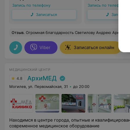
Запись по телефону
Запись по телефону
Записаться
Записать
Отзыв
.
Огромная благодарность Светилову Андрею Аркадьевичу , Шумной Веронике Сергее
Viber
Записаться онлайн
МЕДИЦИНСКИЙ ЦЕНТР
АрхиМЕД
4.8
Могилев, ул. Первомайская, 31
до 20:00
Находимся в центре города, опытные и квалифицирова
современное медицинское оборудование