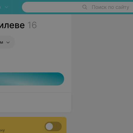
в
Поиск по сайту
илеве
16
ом
ону