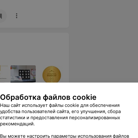
ологии, предлагающий
Обработка файлов cookie
Наш сайт использует файлы cookie для обеспечения
удобства пользователей сайта, его улучшения, сбора
ых
Биоревитализация кожи лица
Коррекци
статистики и предоставления персонализированных
гментации
морщин п
рекомендаций.
)
Вы можете настроить параметры использования файлов
265 руб.
130 руб.