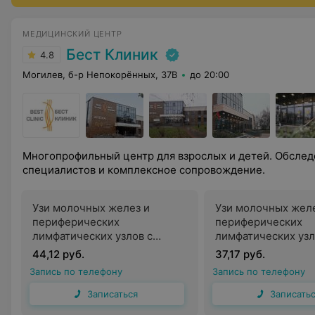
МЕДИЦИНСКИЙ ЦЕНТР
Бест Клиник
4.8
Могилев, б-р Непокорённых, 37В
до 20:00
Многопрофильный центр для взрослых и детей. Обслед
специалистов и комплексное сопровождение.
Узи молочных желез и
Узи молочных желе
периферических
периферических
лимфатических узлов с
лимфатических узл
дуплексным сканированием
мягких тканей с д
44,12 руб.
37,17 руб.
сосудов импульсным
сканированием со
Запись по телефону
Запись по телефону
цветным и энергетическим
импульсным цветн
доплером и компрессионной
энергетическим д
Записаться
Записать
эластографией и цветным
цветным картиров