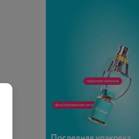
я мимических
Объемная коррекция
репаратом диспорт
скуловой зоны, подбородка
470 руб.