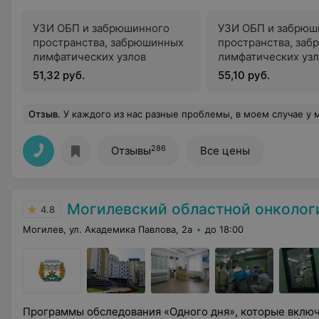
УЗИ ОБП и забрюшинного
УЗИ ОБП и забрюш
пространства, забрюшинных
пространства, за
лимфатических узлов
лимфатических узл
определением фун
51,32 руб.
55,10 руб.
желчного пузыря)
Отзыв
.
У каждого из нас разные проблемы, в моем случае у меня проблемы с рукой. Онемение пальцев, сильная боль в плече. Где я только не была! И вот попала к Вальковской Т.В. Один един
286
Отзывы
Все цены
Могилевский областной онкологиче
4.8
Могилев, ул. Академика Павлова, 2а
до 18:00
Программы обследования «Одного дня», которые вклю