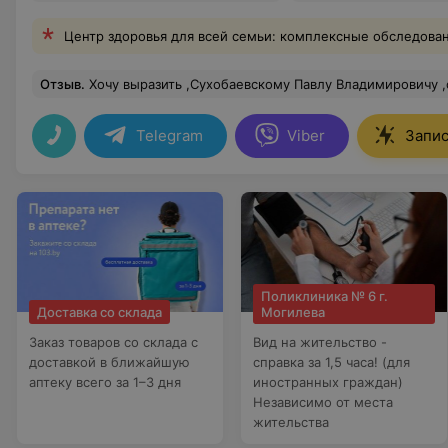
картированием
Центр здоровья для всей семьи: комплексные обследова
Отзыв
.
Хочу выразить ,Сухобаевскому Павлу Владимировичу ,свою огромную благодарность за колоссальную помощь, за отзывчивость, за качественное лечение, за врачебную этику и за профессионализм в своем деле. Спасибо Вам Павел Владимирович за Вашу бесконечную добро
Telegram
Viber
Запис
Поликлиника № 6 г.
Доставка со склада
Могилева
Заказ товаров со склада с
Вид на жительство -
доставкой в ближайшую
справка за 1,5 часа! (для
аптеку всего за 1–3 дня
иностранных граждан)
Независимо от места
жительства