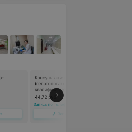
а-
Консультация инфекциониста
Консульт
(гепатолога) первой
гинеколо
квалификационной категории
44,72 руб.
49,96 ру
Запись по телефону
Запись по 
ся
Записаться