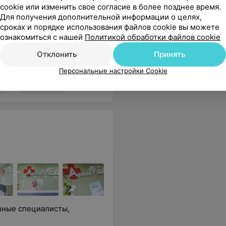
cookie или изменить свое согласие в более позднее время.
Запись по телефону
Запись по 
Для получения дополнительной информации о целях,
ся
Записаться
сроках и порядке использования файлов cookie вы можете
ознакомиться с нашей
Политикой обработки файлов cookie
Отклонить
Принять
вне, и администрации. Рекомендую!
Еще
Персональные настройки Cookie
30
Отзывы
нные специалисты,