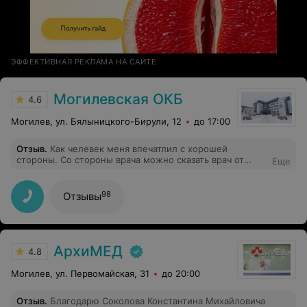
ЭФФЕКТИВНАЯ РЕКЛАМА НА САЙТЕ
Могилевская ОКБ
4.6
Могилев, ул. Бялыницкого-Бирули, 12
до 17:00
Отзыв
.
Как челевек меня впечатлил с хорошей
стороны. Со стороны врача можно сказать врач от
Еще
Бога. Я полностью доволен Евгенем Валерьевичем и
проделанной мне опирацией. Успехов Вам в работе,
благополучия и новых достижений. С уважением
98
Отзывы
Виктор.
АрхиМЕД
4.8
Могилев, ул. Первомайская, 31
до 20:00
Отзыв
.
Благодарю Соколова Константина Михайловича