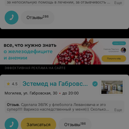
за непосильную помощь в лечении, за отзывчивость и
Еще
колоссальную поддержку! Спасибо за Ваше внимание,
честность и открытость! Вы превосходный врач,
лучший специалист и просто хороший человек! Вы
286
Отзывы
восхищаете своей самоотдачей любимому делу!
ЭФФЕКТИВНАЯ РЕКЛАМА НА САЙТЕ
Эстемед на Габровской
4.5
Могилев, ул. Габровская, 30
до 20:00
Отзыв
.
Сделала ЭВЛК у флеболога Левановича и это
супер!!!! Варикоз наследственный у меня((( Сколько
Еще
мазей, гелей пробовала, таблетки, это всё не то!
Девочки, не поможет мазь!!! Да, Эвлк недёшево, но!!!
небольшой, нестрашно, и у кого проблема варикоза
186
Записаться
Отзывы
серьезная, тот готов на многое и поймёт! Страшные