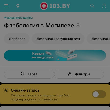
Медицинские центры
Флебология в Могилеве
8
Флеболог
Лазерная коагуляция вен
Лазерная 
Фильтры
Карта
Онлайн-запись
Показать запись к специалистам без
подтверждения по телефону