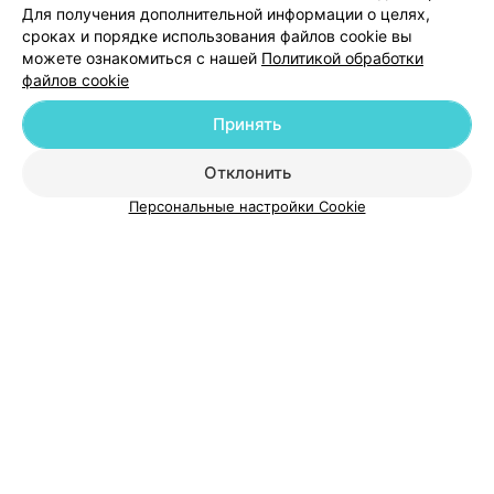
Для получения дополнительной информации о целях,
сроках и порядке использования файлов cookie вы
можете ознакомиться с нашей
Политикой обработки
файлов cookie
Принять
Добавить компанию
Отклонить
Добавить специалиста
Персональные настройки Cookie
О проекте
Новости проекта
Размещение рекламы
Медицинский маркетинг
Публичный договор
Пользовательское соглашение
Способы оплаты
Вакансии
Партнеры
Написать руководителю 103.by
Написать в поддержку