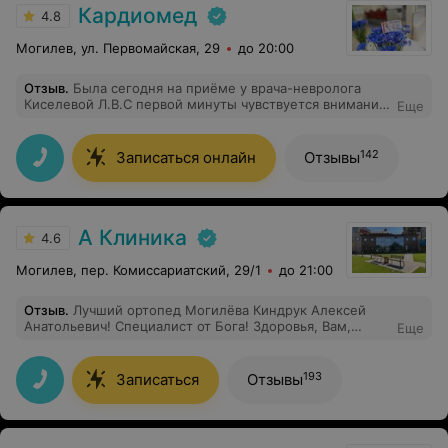
Кардиомед
4.8
Могилев, ул. Первомайская, 29
до 20:00
Отзыв
.
Была сегодня на приёме у врача-невролога
Киселевой Л.В.С первой минуты чувствуется внимание
Еще
и забота. Людмила Владимировна очень внимательно
слушает все жалобы, которые на первый взгляд не
существенные, уделяя внимание всем мелочам. И
142
Записаться онлайн
Отзывы
только потом делает заключение,опираясь на
исследования и пройденное лечение. Весь прием
прошёл в спокойствии. Спасибо Людмиле
Владимировне за поддержку в трудный период!
А Клиника
4.6
Могилев, пер. Комиссариатский, 29/1
до 21:00
Отзыв
.
Лучший ортопед Могилёва Киндрук Алексей
Анатольевич! Специалист от Бога! Здоровья, Вам,
Еще
любимый доктор!
193
Записаться
Отзывы