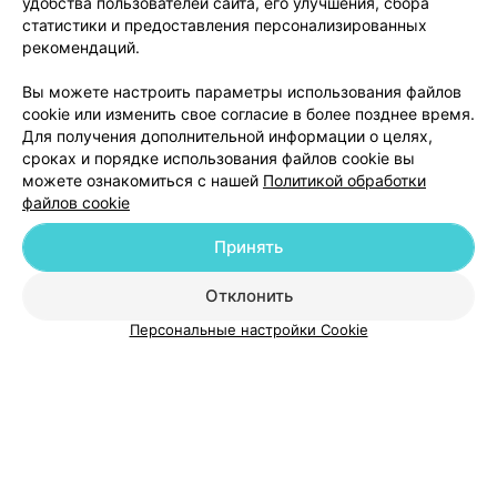
удобства пользователей сайта, его улучшения, сбора
статистики и предоставления персонализированных
рекомендаций.
Добавить компанию
Вы можете настроить параметры использования файлов
cookie или изменить свое согласие в более позднее время.
Для получения дополнительной информации о целях,
Добавить специалиста
сроках и порядке использования файлов cookie вы
можете ознакомиться с нашей
Политикой обработки
файлов cookie
Принять
О проекте
Новости проекта
Размещение рекламы
Отклонить
Медицинский маркетинг
Публичный договор
Персональные настройки Cookie
Пользовательское соглашение
Способы оплаты
Вакансии
Партнеры
Написать руководителю 103.by
Написать в поддержку
Персональные настройки cookie
Обработка персональных данных