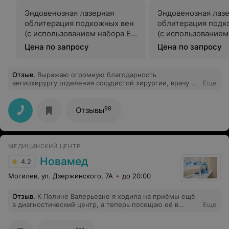
Эндовенозная лазерная
Эндовенозная лаз
облитерация подкожных вен
облитерация подк
(с использованием набора El
(с использованием
VeS Radial Германия)
комплекта
Цена по запросу
Цена по запросу
манипуляционного 
Медиола)
Отзыв
.
Выражаю огромную благодарность
ангиохирургу отделения сосудистой хирургии, врачу от
Еще
Бога, Кажану Евгению Валерьевичу за
профессионализм, за оказанную мне своевременную
помощь в трудной ситуации и последующее лечение, а
98
Отзывы
также медсестре процедурного кабинета отделения
сосудистой хирургии Евгении Леонидовне за
внимание, чуткое отношение к пациентам. Желаю им
крепкого здоровья, дальнейших успехов на
МЕДИЦИНСКИЙ ЦЕНТР
профессиональном поприще и всех земных благ в
личной жизни. Огромное спасибо всем, кто принимал
Новамед
4.2
участие в моём выздоровлении
Могилев, ул. Дзержинского, 7А
до 20:00
Отзыв
.
К Полине Валерьевне я ходила на приёмы ещё
в диагностический центр, а теперь посещаю её в
Еще
Новамед. Очень доброжелательная, открытая к любым
вопросам врач ! Очень чуткая и внимательная! Раньше