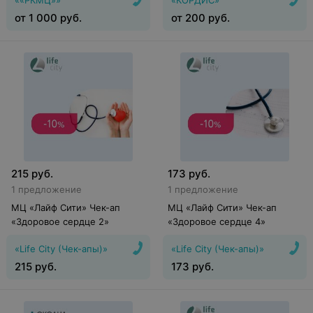
««РКМЦ»»
«КОРДИС»
от
1 000
руб.
от
200
руб.
215
руб.
173
руб.
1 предложение
1 предложение
МЦ «Лайф Сити» Чек-ап
МЦ «Лайф Сити» Чек-ап
«Здоровое сердце 2»
«Здоровое сердце 4»
«Life City (Чек-апы)»
«Life City (Чек-апы)»
215
руб.
173
руб.