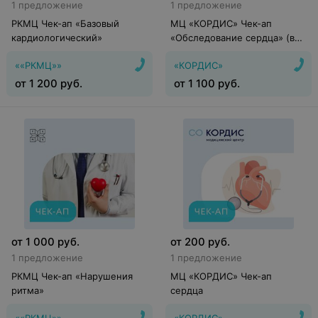
1 предложение
1 предложение
РКМЦ Чек-ап «Базовый
МЦ «КОРДИС» Чек-ап
кардиологический»
«Обследование сердца» (в
стационаре)
««РКМЦ»»
«КОРДИС»
от
1 200
руб.
от
1 100
руб.
от
1 000
руб.
от
200
руб.
1 предложение
1 предложение
РКМЦ Чек-ап «Нарушения
МЦ «КОРДИС» Чек-ап
ритма»
сердца