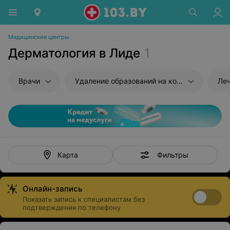
Медицинские центры
Дерматология в Лиде
1
Врачи
Удаление образований на коже
Леч
Фильтры
Карта
Онлайн-запись
Показать запись к специалистам без
подтверждения по телефону