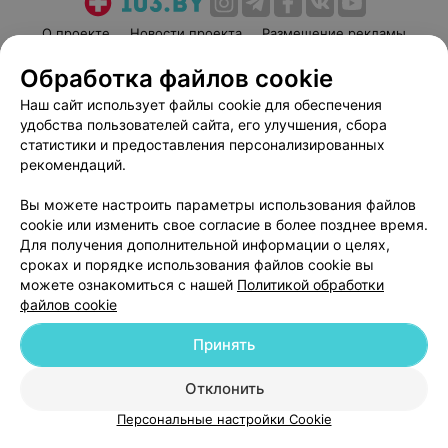
О проекте
Новости проекта
Размещение рекламы
Медицинский маркетинг
Публичный договор
Обработка файлов cookie
Пользовательское соглашение
Способы оплаты
Наш сайт использует файлы cookie для обеспечения
Вакансии
Партнеры
удобства пользователей сайта, его улучшения, сбора
статистики и предоставления персонализированных
Написать руководителю 103.by
рекомендаций.
Написать в поддержку
Персональные настройки cookie
Вы можете настроить параметры использования файлов
cookie или изменить свое согласие в более позднее время.
Обработка персональных данных
Для получения дополнительной информации о целях,
сроках и порядке использования файлов cookie вы
можете ознакомиться с нашей
Политикой обработки
файлов cookie
Принять
© 2026 ООО «Артокс Лаб», УНП 191700409
| 220012, Республика Беларусь,
Отклонить
г. Минск, улица Толбухина, 2, пом. 16 | help@103.by
Персональные настройки Cookie
Служба поддержки
+375 291212755