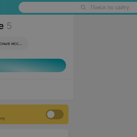
Поиск по сайту
е
5
сследования)
ону