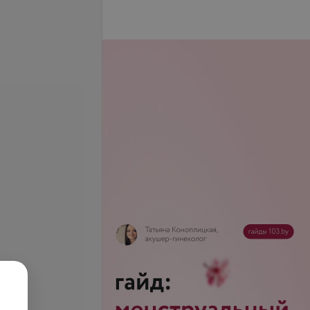
к и надпочечников
УЗИ мочевого пузыря
.
17 руб.