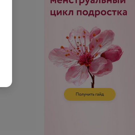
желудочной железы
УЗИ селезенки