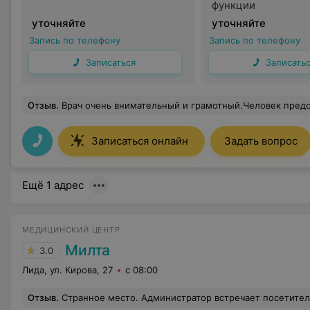
функции
уточняйте
уточняйте
Запись по телефону
Запись по телефону
Записаться
Записать
Отзыв
.
Врач очень внимательный и грамотный.Человек пред
Записаться онлайн
Задать вопрос
Ещё 1 адрес
МЕДИЦИНСКИЙ ЦЕНТР
Милта
3.0
Лида, ул. Кирова, 27
с 08:00
Отзыв
.
Странное место. Администратор встречает посетителей без защитной маски (на фоне сообщений о индийском штамме коронавируса). За оказанную услугу даже чека не выдают. Врач Журавская Светлана ужасно прокалывает уши детям. На клиентов кричит, вместо того, чтобы нор