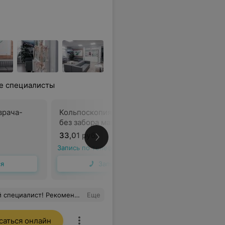
ые специалисты
врача-
Кольпоскопия расширенная
Первичны
без забора материала
дерматол
33,01 руб.
45 руб.
Запись по телефону
Запись по 
ся
Записаться
пециалист! Рекомендую!
Еще
саться онлайн