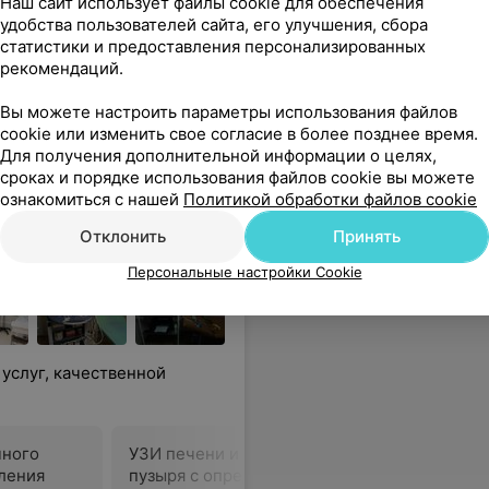
Наш сайт использует файлы cookie для обеспечения
удобства пользователей сайта, его улучшения, сбора
в ее кабинете проходили хорошо и бережно , просто большое спасибо таким врачам
Еще
статистики и предоставления персонализированных
рекомендаций.
Все цены
Вы можете настроить параметры использования файлов
cookie или изменить свое согласие в более позднее время.
Для получения дополнительной информации о целях,
сроках и порядке использования файлов cookie вы можете
ознакомиться с нашей
Политикой обработки файлов cookie
Отклонить
Принять
Персональные настройки Cookie
услуг, качественной
чного
УЗИ печени и желчного
УЗИ под
ления
пузыря с определением