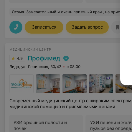
Отзыв
.
Замечательный и очень приятный врач , на приеме увидела внематочную беременность и очень аккуратно это преподнесла , хожу к ней постоянно и всем знакомым советую , все мои приемы 
Записаться
Задать вопрос
МЕДИЦИНСКИЙ ЦЕНТР
Профимед
4.9
Лида, ул. Ленинская, 30/42
с 08:00
Современный медицинский центр с широким спектром 
медицинской помощью и приемлемыми ценами
УЗИ брюшной полости и
УЗИ печени и жел
почек
пузыря без опреде