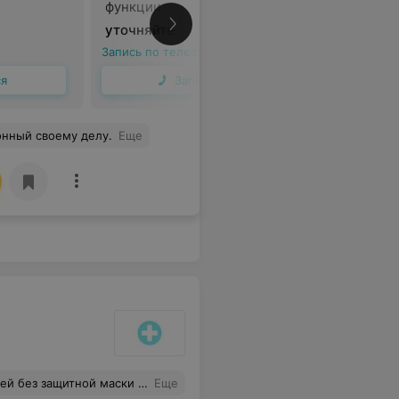
функции
уточняйте
уточняйт
Запись по телефону
Запись по 
ся
Записаться
онный своему делу.
Еще
мально разговаривать, : "У ребёнка обычная истерика, Держите её силой, сейчас будем прокалывать второе ухо"... ‍♀️
Еще