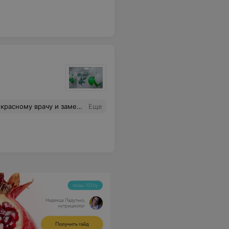
щё-это врач, который на связи 24/7 со своими пациентами (проверено лично). И теперь уже студентом на осмотры приезжаю только к ней. Рекомендую.
Еще