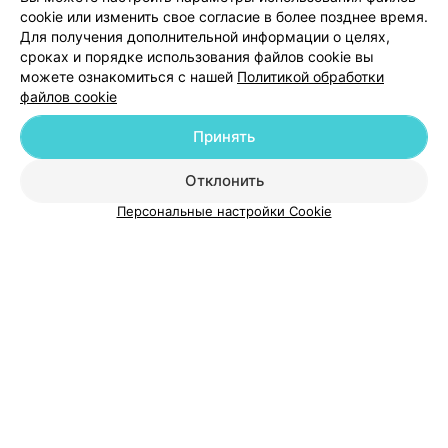
cookie или изменить свое согласие в более позднее время.
Для получения дополнительной информации о целях,
Добавить специалиста
сроках и порядке использования файлов cookie вы
можете ознакомиться с нашей
Политикой обработки
файлов cookie
Принять
О проекте
Новости проекта
Размещение рекламы
Отклонить
Медицинский маркетинг
Публичный договор
Персональные настройки Cookie
Пользовательское соглашение
Способы оплаты
Вакансии
Партнеры
Написать руководителю 103.by
Написать в поддержку
Персональные настройки cookie
Обработка персональных данных