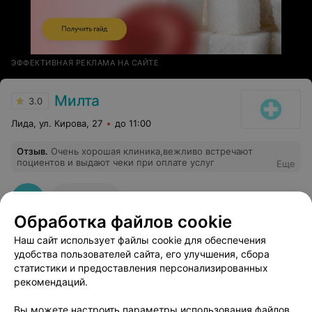
ЭФФЕКТИВНАЯ РЕКЛАМА НА САЙТЕ
Милта
3.0
Лида, ул. Кирова, 27
до 11:00
Отзыв
.
Очень хорошая клиника,вежливо встречают
поциентов и выдают чеки при оплате услуг
Еще
2
Отзывы
Обработка файлов cookie
Наш сайт использует файлы cookie для обеспечения
удобства пользователей сайта, его улучшения, сбора
статистики и предоставления персонализированных
рекомендаций.
Добавить компанию
Вы можете настроить параметры использования файлов