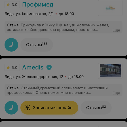
Профимед
3.0
Лида, ул. Космонавтов, 2/1
до 18:00
Отзыв
.
Приходила к Жиху В.Ф. на узи молочных желез,
осталась крайне довольна приемом, просто по
Еще
максимуму насколько это возможно. Спокойный,
интеллигентный, внимательный врач, который внушает
доверие и является хорошим специалистом. Развеил
153
Отзывы
все мои страхи, всё прошло отлично. Я очень
довольна. Огромная благодарность
Amedis
5.0
Лида, ул. Железнодорожная, 12
до 18:00
Отзыв
.
Отличный,грамотный специалист и настоящий
профессионал! Очень помог мне в лечении
Еще
варикозного расширения вен. Очень корректный,
приветливый и доброжелательный! Благодарю Вас за
Вашу работу!
82
Записаться онлайн
Отзывы