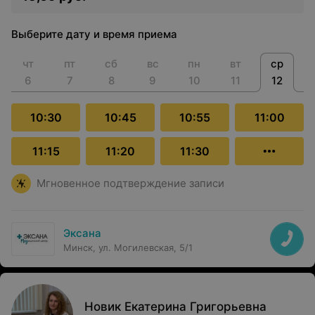
Выберите дату и время приема
чт
пт
сб
вс
пн
вт
ср
6
7
8
9
10
11
12
10:30
10:45
10:55
11:00
11:15
11:20
11:30
Мгновенное подтверждение записи
Эксана
Минск, ул. Могилевская, 5/1
Новик Екатерина Григорьевна