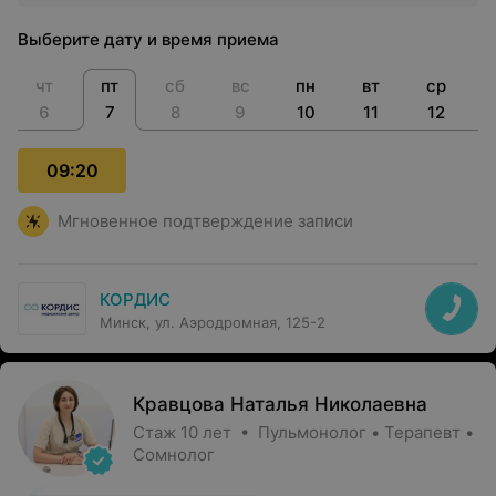
Выберите дату и время приема
чт
пт
сб
вс
пн
вт
ср
6
7
8
9
10
11
12
09:20
Мгновенное подтверждение записи
КОРДИС
Минск, ул. Аэродромная, 125-2
Кравцова Наталья Николаевна
Стаж 10 лет • Пульмонолог • Терапевт •
Сомнолог