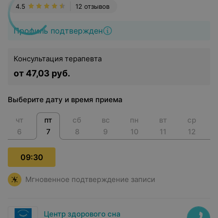
4.5
12 отзывов
Профиль подтвержден
Консультация терапевта
от 47,03 руб.
Выберите дату и время приема
чт
пт
сб
вс
пн
вт
ср
6
7
8
9
10
11
12
09:30
Мгновенное подтверждение записи
Центр здорового сна