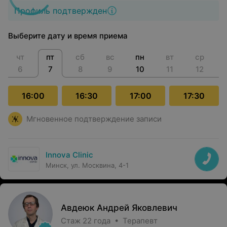
Профиль подтвержден
Выберите дату и время приема
чт
пт
сб
вс
пн
вт
ср
6
7
8
9
10
11
12
16:00
16:30
17:00
17:30
Мгновенное подтверждение записи
Innova Clinic
Минск, ул. Москвина, 4-1
Авдеюк Андрей Яковлевич
Стаж 22 года • Терапевт