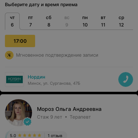
Выберите дату и время приема
чт
пт
сб
вс
пн
вт
ср
6
7
8
9
10
11
12
17:00
Мгновенное подтверждение записи
Нордин
Минск, ул. Сурганова, 47Б
Мороз Ольга Андреевна
Стаж 9 лет • Терапевт
5.0
1 отзыв