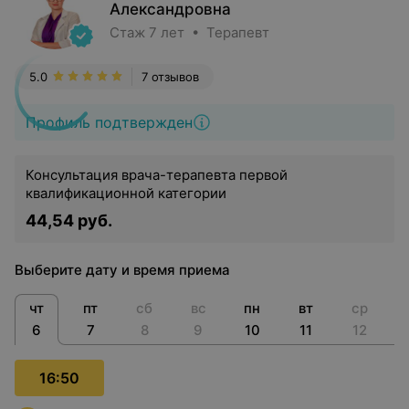
Александровна
Стаж 7 лет • Терапевт
5.0
7 отзывов
Профиль подтвержден
Консультация врача-терапевта первой
квалификационной категории
44,54 руб.
Выберите дату и время приема
чт
пт
сб
вс
пн
вт
ср
6
7
8
9
10
11
12
16:50