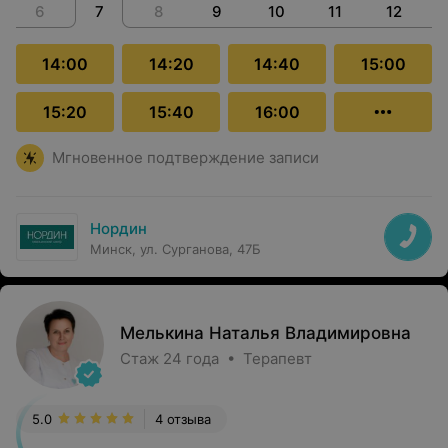
6
7
8
9
10
11
12
14:00
14:20
14:40
15:00
15:20
15:40
16:00
Мгновенное подтверждение записи
Нордин
Минск, ул. Сурганова, 47Б
Мелькина Наталья Владимировна
Стаж 24 года • Терапевт
5.0
4 отзыва