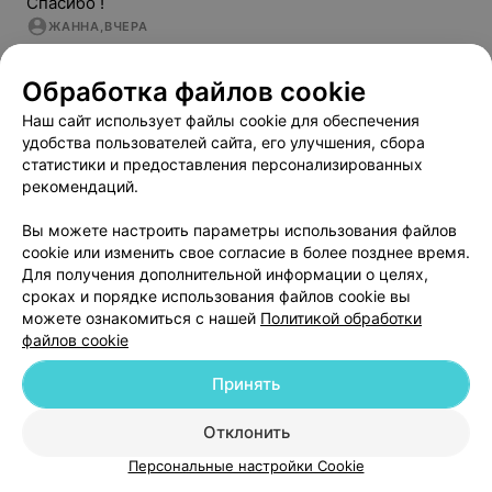
Спасибо !
ЖАННА
,
ВЧЕРА
Обработка файлов cookie
Епифанова
Наталья
Владимировна
Наш сайт использует файлы cookie для обеспечения
Отзыв: 
Очень корректный и внимательный врач. 
удобства пользователей сайта, его улучшения, сбора
Ответила на все вопросы.
статистики и предоставления персонализированных
НАТАЛЬЯ
,
ВЧЕРА
рекомендаций.
Вы можете настроить параметры использования файлов
Показать еще
cookie или изменить свое согласие в более позднее время.
Для получения дополнительной информации о целях,
сроках и порядке использования файлов cookie вы
можете ознакомиться с нашей
Политикой обработки
Добавить компанию
файлов cookie
Принять
Добавить специалиста
Отклонить
Персональные настройки Cookie