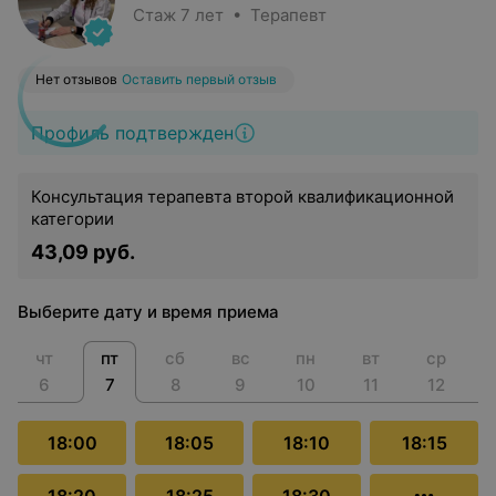
Стаж 7 лет • Терапевт
Нет отзывов
Оставить первый отзыв
Профиль подтвержден
Консультация терапевта второй квалификационной
категории
43,09 руб.
Выберите дату и время приема
чт
пт
сб
вс
пн
вт
ср
6
7
8
9
10
11
12
18:00
18:05
18:10
18:15