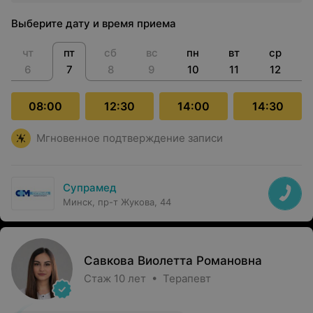
Выберите дату и время приема
чт
пт
сб
вс
пн
вт
ср
6
7
8
9
10
11
12
08:00
12:30
14:00
14:30
Мгновенное подтверждение записи
Супрамед
Минск, пр-т Жукова, 44
Савкова Виолетта Романовна
Стаж 10 лет • Терапевт