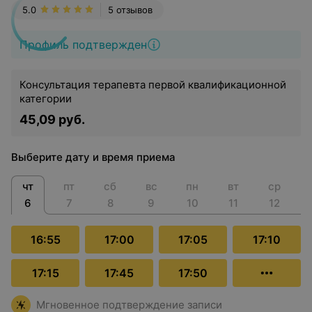
5.0
5 отзывов
Профиль подтвержден
Консультация терапевта первой квалификационной
категории
45,09 руб.
Выберите дату и время приема
чт
пт
сб
вс
пн
вт
ср
6
7
8
9
10
11
12
16:55
17:00
17:05
17:10
17:15
17:45
17:50
Мгновенное подтверждение записи