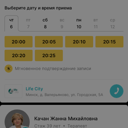
Выберите дату и время приема
чт
пт
сб
вс
пн
вт
ср
6
7
8
9
10
11
12
20:00
20:05
20:10
20:15
20:20
20:25
Мгновенное подтверждение записи
Life City
Минск, д. Валерьяново, ул. Городская, 5А
Качан Жанна Михайловна
Стаж 39 лет • Терапевт