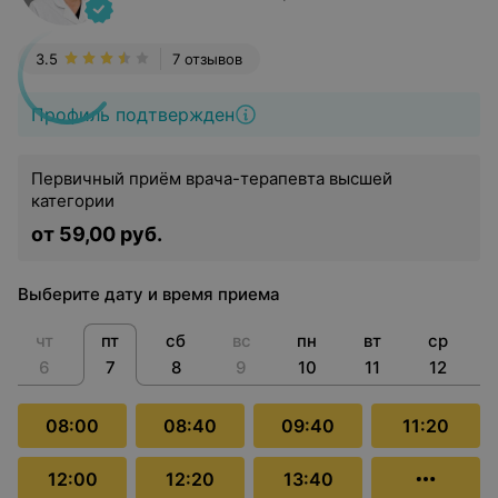
3.5
7 отзывов
Профиль подтвержден
Первичный приём врача-терапевта высшей
категории
от 59,00 руб.
Выберите дату и время приема
чт
пт
сб
вс
пн
вт
ср
6
7
8
9
10
11
12
08:00
08:40
09:40
11:20
12:00
12:20
13:40