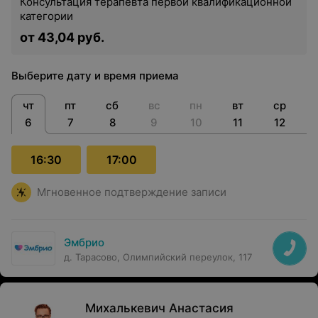
Консультация терапевта первой квалификационной
категории
от 43,04 руб.
Выберите дату и время приема
чт
пт
сб
вс
пн
вт
ср
6
7
8
9
10
11
12
16:30
17:00
Мгновенное подтверждение записи
Эмбрио
д. Тарасово, Олимпийский переулок, 117
Михалькевич Анастасия