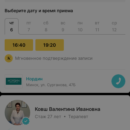
Выберите дату и время приема
чт
пт
сб
вс
пн
вт
ср
6
7
8
9
10
11
12
16:40
19:20
Мгновенное подтверждение записи
Нордин
Минск, ул. Сурганова, 47Б
Ковш Валентина Ивановна
Стаж 27 лет • Терапевт