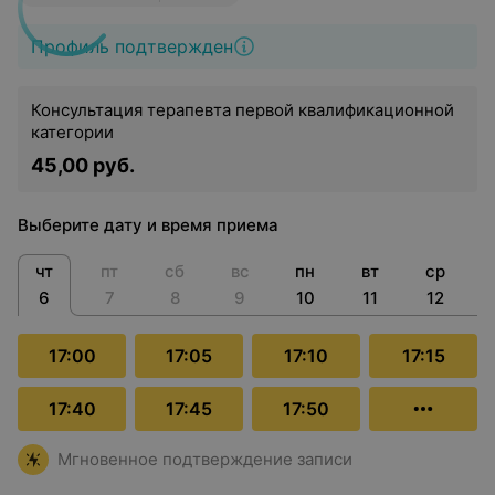
Профиль подтвержден
Консультация терапевта первой квалификационной
категории
45,00 руб.
Выберите дату и время приема
чт
пт
сб
вс
пн
вт
ср
6
7
8
9
10
11
12
17:00
17:05
17:10
17:15
17:40
17:45
17:50
Мгновенное подтверждение записи