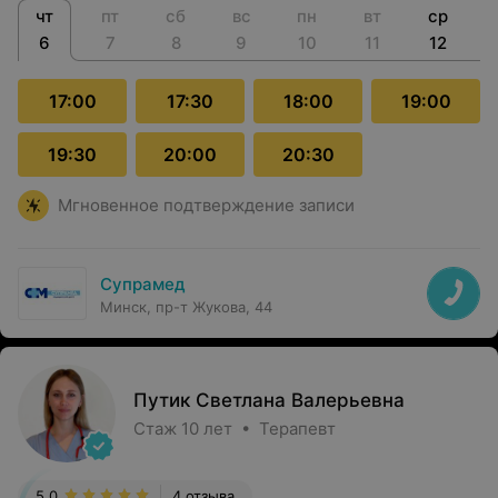
чт
пт
сб
вс
пн
вт
ср
6
7
8
9
10
11
12
17:00
17:30
18:00
19:00
19:30
20:00
20:30
Мгновенное подтверждение записи
Супрамед
Минск, пр-т Жукова, 44
Путик Светлана Валерьевна
Стаж 10 лет • Терапевт
5.0
4 отзыва