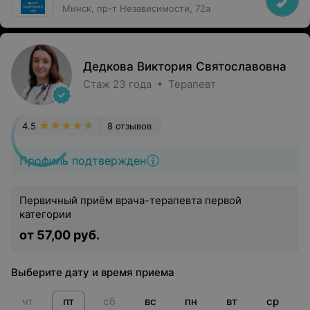
Минск, пр-т Независимости, 72а
Дедкова Виктория Святославовна
Стаж 23 года • Терапевт
4.5
8 отзывов
Профиль подтвержден
Первичный приём врача-терапевта первой
категории
от 57,00 руб.
Выберите дату и время приема
чт
пт
сб
вс
пн
вт
ср