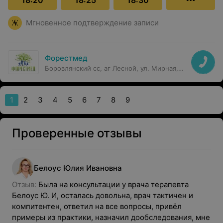
18:20
18:25
18:30
Мгновенное подтверждение записи
Форестмед
Боровлянский сс, аг Лесной, ул. Мирная,
19В
1
2
3
4
5
6
7
8
9
Проверенные отзывы
Белоус
Юлия
Ивановна
Отзыв: 
Была на консультации у врача терапевта  
Белоус Ю. И, осталась довольна, врач тактичен и 
компитентен, ответил на все вопросы, привёл 
примеры из практики, назначил дообследования, мне 