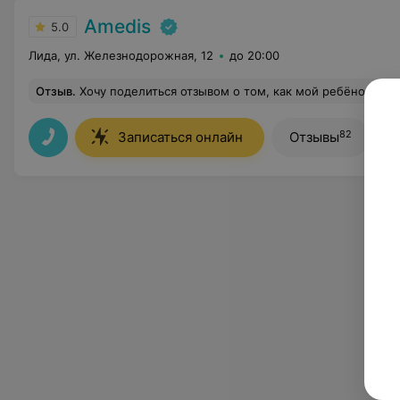
Amedis
5.0
Лида, ул. Железнодорожная, 12
до 20:00
Отзыв
.
Хочу поделиться отзывом о том, как мой ребёнок подружился с ночными линзами! Пользуемся уже почти год и очень довольны. Зрение у моей дочери днём теперь идеальное. Нет ни сухости , ни восполнений ни других страшилок. Ежедневная рутина с обработкой глаз и линз стала просто привычкой. Подбор линз и консультации мы прошли с замечательным специалистом Анной Кли
82
Записаться онлайн
Отзывы