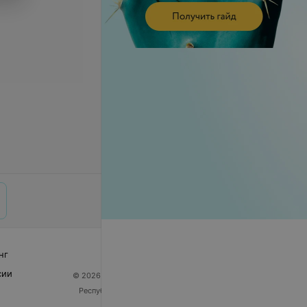
нг
сии
© 2026 ООО «Артокс Лаб», УНП 191700409
| 220012,
Республика Беларусь, г. Минск, улица Толбухина, 2,
пом. 16 | help@103.by