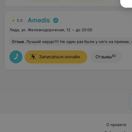
Amedis
5.0
Лида, ул. Железнодорожная, 12
до 20:00
Отзыв
.
Лучший хирург!!! Не один раз были у него на приеме, всегда всё по делу, консультации очень ценные, добросовестное отношение к работе. Всегда рекомендую знакомым этого врача! Михаил Григорьевич, спасибо большое за Ваш труд и помощь, отзыв
82
Записаться онлайн
Отзывы
О проекте