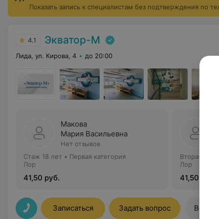
Показать запись к специалистам без подтверждения по т
Экватор-М
4.1
Лида, ул. Кирова, 4
до 20:00
Макова
Мария Васильевна
Нет отзывов
Стаж 18 лет
•
Первая категория
Вторая кате
Лор
Лор
41,50 руб.
41,50 руб.
Записаться
Задать вопрос
Все ц