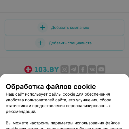
Добавить компанию
Добавить специалиста
О проекте
Новости проекта
Размещение рекламы
Обработка файлов cookie
Медицинский маркетинг
Публичный договор
Наш сайт использует файлы cookie для обеспечения
Пользовательское соглашение
Способы оплаты
удобства пользователей сайта, его улучшения, сбора
Вакансии
Партнеры
статистики и предоставления персонализированных
Написать руководителю 103.by
рекомендаций.
Написать в поддержку
Вы можете настроить параметры использования файлов
Персональные настройки cookie
cookie или изменить свое согласие в более позднее время.