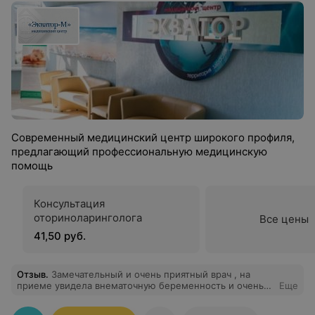
Современный медицинский центр широкого профиля,
предлагающий профессиональную медицинскую
помощь
Консультация
оториноларинголога
Все цены
41,50 руб.
Отзыв
.
Замечательный и очень приятный врач , на
приеме увидела внематочную беременность и очень
Еще
аккуратно это преподнесла , хожу к ней постоянно и
всем знакомым советую , все мои приемы в ее