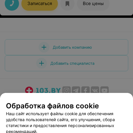
кабинете проходили хорошо и бережно , просто
Записаться
Все цены
большое спасибо таким врачам
Добавить компанию
Добавить специалиста
О проекте
Новости проекта
Размещение рекламы
Обработка файлов cookie
Медицинский маркетинг
Публичный договор
Наш сайт использует файлы cookie для обеспечения
Пользовательское соглашение
Способы оплаты
удобства пользователей сайта, его улучшения, сбора
Вакансии
Партнеры
статистики и предоставления персонализированных
рекомендаций.
Написать руководителю 103.by