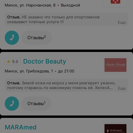
Минск, ул. Нарочанская, 8
Выходной
Отзыв
.
НЕ указано что только для спортсменов
оказывают платные услуги !!!
Еще
2
Отзывы
Doctor Beauty
5.0
Минск, ул. Грибоедова, 1
до 21:00
Отзыв
.
Зимой кожа на мороз у меня реагирует ужасно,
поэтому стараюсь по максимуму помочь ей. Хелео4
Еще
мой надежный помощник в этом вопросе, после курса
холода переживаю попроще, обычного увлажняющего
крема в уходе достаточно, думаю как раз взять от этого
1
Отзывы
же бренда попробовать
MARAmed