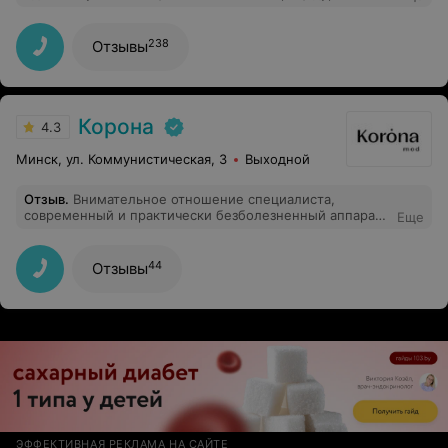
выровнялся и натянулся - эффект как от подтяжки,
даже не ожидала)) морщины расправились, лицо не
выгляди уставшим. Эффект - минус 10лет))
238
Отзывы
Корона
4.3
Минск, ул. Коммунистическая, 3
Выходной
Отзыв
.
Внимательное отношение специалиста,
современный и практически безболезненный аппарат
Еще
для процедуры депиляции. Спасибо!
44
Отзывы
ЭФФЕКТИВНАЯ РЕКЛАМА НА САЙТЕ