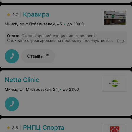
Кравира
4.2
Минск, пр-т Победителей, 45
до 20:00
Отзыв
.
Очень хороший специалист и человек.
Спокойно отреагировала на проблему, посочуствовала
Еще
и назначила лечение и средства, которые решили
проблему и помогают её купировать уже полгода.
Ранее с этим вопросом обращалась к нескольким
618
Отзывы
врачам, но с проблемой справиться так и не смогли.
Спасибо большое врачу. Рекомендую!
Netta Clinic
Минск, ул. Мястровская, 24
до 21:00
РНПЦ Спорта
3.5