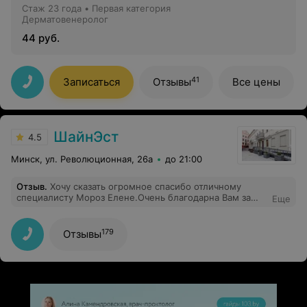
Стаж 23 года
•
Первая категория
Дерматовенеролог
44 руб.
41
Записаться
Отзывы
Все цены
ШайнЭст
4.5
Минск, ул. Революционная, 26а
до 21:00
Отзыв
.
Хочу сказать огромное спасибо отличному
специалисту Мороз Елене.Очень благодарна Вам за
Еще
терпение,профессионализм и понимание. Давно
хотела сделать свои губы более выразительными и
сексуальными ....и Елена услышала мои
179
Отзывы
пожелания.Получился отличный результат. Я очень
довольна .Волновалась и переживала ,так как впервые
решилась на увеличение губ,но доктор помогла мне
справиться с волнением,ответила на все
вопросы...Спасибо огромное Вам еще раз .За терпение
и отличный результат)))Дата посещение :23.03.2018