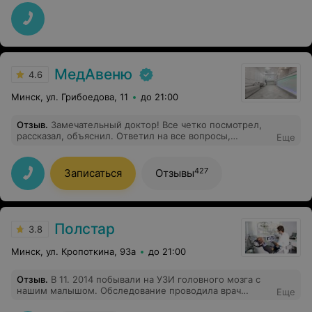
никто не вдавался в суть проблемы. Анна досконально
изучила историю болезни и предложила три пути
решения проблемы с подробным описанием , что и
как работает. Видно, что доктор изучает современные
знания в медицине , а не пользуется знаниями
20летней давности. Лучший гастроэнтеролог в
Минске!
МедАвеню
4.6
Минск, ул. Грибоедова, 11
до 21:00
Отзыв
.
Замечательный доктор! Все четко посмотрел,
рассказал, объяснил. Ответил на все вопросы,
Еще
рассказал про плюсы и минусы разных подходов к
лечению моей ситуации. Не будет вам навязывать и
советовать лишнего. Очень свойский, юморной, и при
427
Записаться
Отзывы
этом очень эрудированный, огромный профессионал
своего дела. Я рада, что однажды попала к нему на
прием. Рекомендую записываться заранее!
Полстар
3.8
Минск, ул. Кропоткина, 93а
до 21:00
Отзыв
.
В 11. 2014 побывали на УЗИ головного мозга с
нашим малышом. Обследование проводила врач
Еще
Цемахова Людмила Михайловна. Это очень грамотный