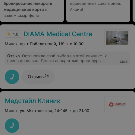
бронирование лекарств,
проверенных санаториев.
медицинская карта
в
Акции!
вашем смартфоне
DIAMA Medical Centre
4.8
Минск, пр-т Победителей, 119
с 10:00
Отзыв
.
Остановила свой выбор на этой клинике. И
очень довольна. Делаю аппаратные процедуры
Еще
фотоомоложения лица. Уже после первого сеанса
увидела результат, впереди шлифовка) Жду с
нетерпением!
24
Отзывы
Медстайл Клиник
Минск, ул. Мястровская, 24-145
до 21:00