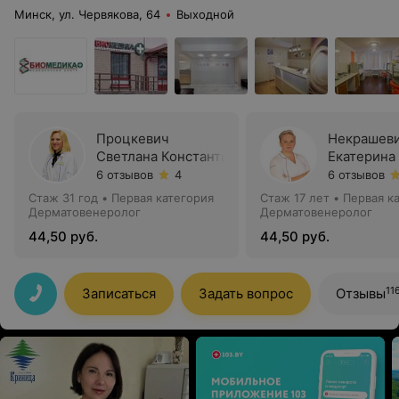
Минск, ул. Червякова, 64
Выходной
Процкевич
Некрашев
Светлана Константиновна
Екатерина
6 отзывов
4
6 отзывов
Стаж 31 год
•
Первая категория
Стаж 17 лет
•
Первая к
Дерматовенеролог
Дерматовенеролог
44,50 руб.
44,50 руб.
11
Записаться
Задать вопрос
Отзывы