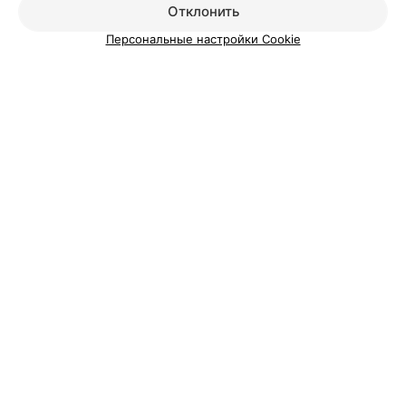
Отклонить
Персональные настройки Cookie
О проекте
Новости проекта
Размещение рекламы
Медицинский маркетинг
Публичный договор
Пользовательское соглашение
Способы оплаты
Вакансии
Партнеры
Написать руководителю 103.by
Написать в поддержку
Персональные настройки cookie
Обработка персональных данных
© 2026 ООО «Артокс Лаб», УНП 191700409
| 220012, Республика Беларусь,
г. Минск, улица Толбухина, 2, пом. 16 | help@103.by
Служба поддержки
+375 291212755