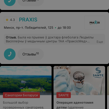
Отзывы
которым тоже осень помогла. Рекомендую И центр
отличный.
PRAXIS
4.3
Минск, пр-т. Победителей, 125
до 18:00
Отзыв
.
Была на прыеме ў доктара флеболага Людмілы
Васіллеўны ў медычным цэнтры ТАА «ПраксісМед»
Еще
(«Praxis») , засталася вельмі задаволена. Прыемны,
вельмі ўважлівы доктар, а спецыяліст наўпрост ад
бога. Усе зрабіла на вышэйшым узроўні, дала парады
10
Отзывы
на будучае!.
Санатории Беларуси
SANTE
Большой выбор
Операция аденотомия
проверенных санаториев.
детям
(удаление