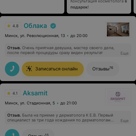
Консультация косметолога
в
подарок
!
Облака
4.8
Минск, ул. Революционная, 13
до 20:00
Отзыв
.
Очень приятная девушка, мастер своего дела,
после первой процедуры сразу виден результат
Еще
76
Записаться онлайн
Отзывы
Aksamit
4.1
Минск, ул. Стадионная, 5
до 21:00
Отзыв
.
Была на приеме у дерматолога К Е.В. Первый
специалист за три года хождения по дерматологам
Еще
Минска, который назначил лечение и оно помогло.
Везде отправляли на анализы, потрачено много денег,
а результата никакого. Порекомендовали знакомые,
13