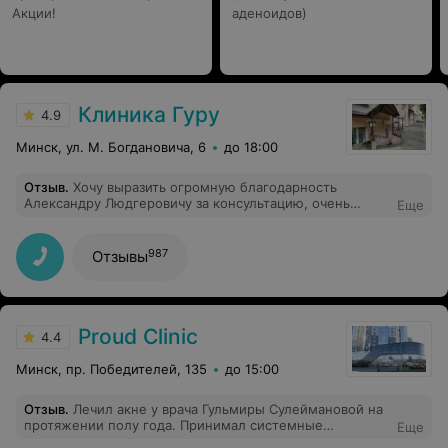
Акции!
аденоидов)
Клиника Гуру
4.9
Минск, ул. М. Богдановича, 6
до 18:00
Отзыв
.
Хочу выразить огромную благодарность
Александру Людгеровичу за консультацию, очень
Еще
внимательный и вежливый , рекомендую
987
Отзывы
Proud Clinic
4.4
Минск, пр. Победителей, 135
до 15:00
Отзыв
.
Лечил акне у врача Гульмиры Сулеймановой на
протяжении полу года. Принимал системные
Еще
ретиноиды. С самого начала приема врач мне не