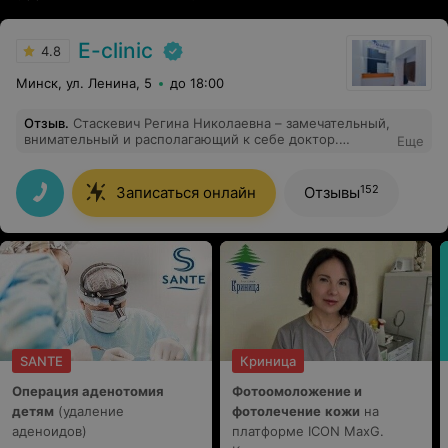
E-clinic
4.8
Минск, ул. Ленина, 5
до 18:00
Отзыв
.
Стаскевич Регина Николаевна – замечательный,
внимательный и располагающий к себе доктор.
Еще
Тщательно проверила все родинки, дала
рекомендации: что лучше удалить, за какими стоит
наблюдать. Видно, что врач заинтересован в здоровье
152
Записаться онлайн
Отзывы
пациента, разъясняет каждую деталь и отвечает на все
вопросы. Удаление родинок лазером прошло
безболезненно, доктор всегда интересуется твоим
состоянием, делает все аккуратно. Если бы все врачи
были настолько же отзывчивыми и
доброжелательными, мир был бы чуточку лучше)
Однозначно рекомендую врача-онколога Регину
Николаевну!
SANTE
Криница
Операция аденотомия
Фотоомоложение и
детям
(удаление
фотолечение
кожи
на
аденоидов)
платформе ICON MaxG.