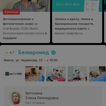
Криница
Фотоомоложение и
Запись к врачу, поиск и
фотолечение
кожи
на
бронирование лекарств,
платформе ICON MaxG.
медицинская карта
в
Консультация косметолога
в
вашем смартфоне
подарок
!
Белевромед
4.7
Минск, ул. Червякова, 22
с 10:00
Ветохина
Елена Леонидовна
Нет отзывов