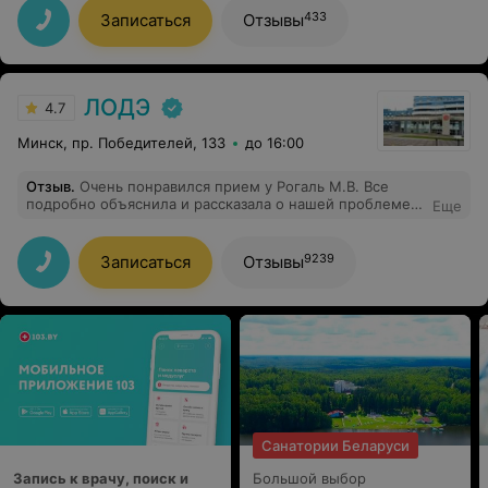
Всем рекомендую этого
433
Записаться
Отзывы
врача.Высококвалифицированный и внимательный
специалист. Спасибо!!!
ЛОДЭ
4.7
Минск, пр. Победителей, 133
до 16:00
Отзыв
.
Очень понравился прием у Рогаль М.В. Все
подробно объяснила и рассказала о нашей проблеме,
Еще
назначила лечение. Буду ее рекомендовать.
9239
Записаться
Отзывы
Санатории Беларуси
Запись к врачу, поиск и
Большой выбор