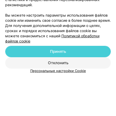
рекомендаций.
Вы можете настроить параметры использования файлов
Добавить компанию
cookie или изменить свое согласие в более позднее время.
Для получения дополнительной информации о целях,
сроках и порядке использования файлов cookie вы
Добавить специалиста
можете ознакомиться с нашей
Политикой обработки
файлов cookie
Принять
Отклонить
О проекте
Новости проекта
Размещение рекламы
Персональные настройки Cookie
Медицинский маркетинг
Публичный договор
Пользовательское соглашение
Способы оплаты
Вакансии
Партнеры
Написать руководителю 103.by
Написать в поддержку
Персональные настройки cookie
Обработка персональных данных