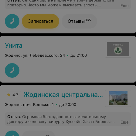
Отзыв
.
Сегодня была на приёме у врача дерматолога
повторно.Часто мы можем высказать злость,
Еще
претензии , а благодарить забываем. Выражаю
благодарность Шершень Раисе Николаевне за
качественную консультацию.
365
Записаться
Отзывы
Унита
Жодино, ул. Лебедевского, 24
до 21:00
Жодинская центральная городская больница
4.7
Жодино, пр-т Венисье, 1
до 20:00
Отзыв
.
Огромная благодарность замечательному
доктору и человеку, хирургу Хуссейн Хасан Берш за
Еще
его профессионализм и чуткое отношение к пациенту