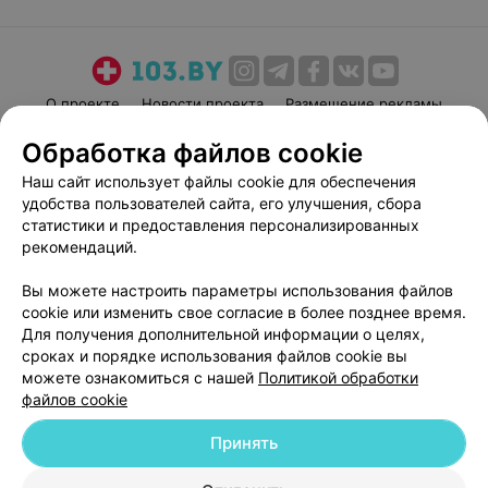
О проекте
Новости проекта
Размещение рекламы
Медицинский маркетинг
Публичный договор
Обработка файлов cookie
Пользовательское соглашение
Способы оплаты
Наш сайт использует файлы cookie для обеспечения
Вакансии
Партнеры
удобства пользователей сайта, его улучшения, сбора
статистики и предоставления персонализированных
Написать руководителю 103.by
рекомендаций.
Написать в поддержку
Персональные настройки cookie
Вы можете настроить параметры использования файлов
cookie или изменить свое согласие в более позднее время.
Обработка персональных данных
Для получения дополнительной информации о целях,
сроках и порядке использования файлов cookie вы
можете ознакомиться с нашей
Политикой обработки
файлов cookie
Принять
© 2026 ООО «Артокс Лаб», УНП 191700409
| 220012, Республика Беларусь,