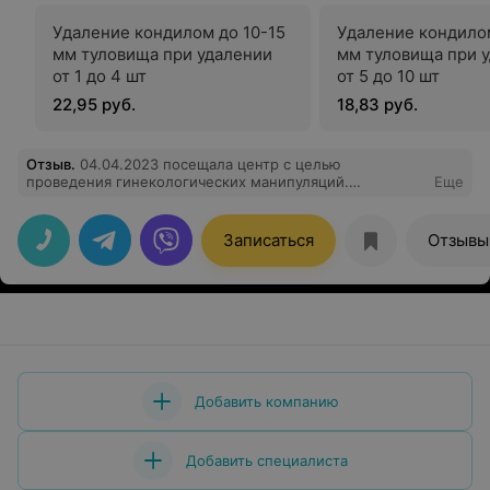
Удаление кондилом до 10-15
Удаление кондилом
мм туловища при удалении
мм туловища при 
от 1 до 4 шт
от 5 до 10 шт
22,95 руб.
18,83 руб.
Отзыв
.
04.04.2023 посещала центр с целью
проведения гинекологических манипуляций.
Еще
Пребывала просто в паническом страхе от
предстоящего. Но все прошло просто отлично! И
совсем не страшно! Большое спасибо врачу
Записаться
Отзывы
Анишкевич Наталье Владимировне и девушке-
медсестре ( к сожалению, не знаю ее имя и фамилию).
Все было выполнено очень четко и профессионально.
А главное, с большим вниманием к пациенту, чутким и
бережным отношением к женщине.
Добавить компанию
Добавить специалиста