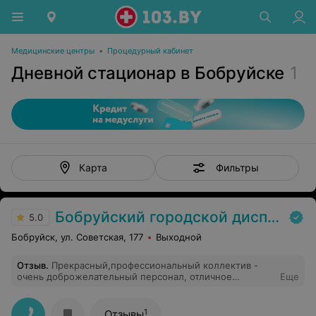
Медицинские центры
•
Процедурный кабинет
Дневной стационар в Бобруйске
1
Фильтры
Карта
Бобруйский городской диспансер спортивной медицины
5.0
Бобруйск, ул. Советская, 177
Выходной
Отзыв
.
Прекрасный,профессиональный коллектив -
очень доброжелательный персонал, отличное
Еще
отношение и внимание..Проходила УЗИ,массаж
воротниковой заны,консультацию врача... Самые
наилучшие пожелания..
1
Отзывы