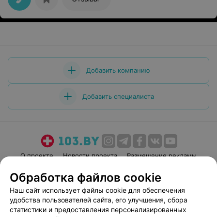
Добавить компанию
Добавить специалиста
О проекте
Новости проекта
Размещение рекламы
Медицинский маркетинг
Публичный договор
Обработка файлов cookie
Пользовательское соглашение
Способы оплаты
Наш сайт использует файлы cookie для обеспечения
Вакансии
Партнеры
удобства пользователей сайта, его улучшения, сбора
статистики и предоставления персонализированных
Написать руководителю 103.by