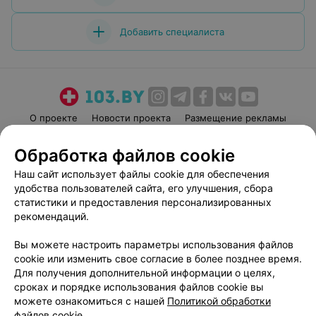
Добавить специалиста
О проекте
Новости проекта
Размещение рекламы
Медицинский маркетинг
Публичный договор
Обработка файлов cookie
Пользовательское соглашение
Способы оплаты
Наш сайт использует файлы cookie для обеспечения
Вакансии
Партнеры
удобства пользователей сайта, его улучшения, сбора
Написать руководителю 103.by
статистики и предоставления персонализированных
рекомендаций.
Написать в поддержку
Персональные настройки cookie
Вы можете настроить параметры использования файлов
Обработка персональных данных
cookie или изменить свое согласие в более позднее время.
Для получения дополнительной информации о целях,
сроках и порядке использования файлов cookie вы
можете ознакомиться с нашей
Политикой обработки
файлов cookie