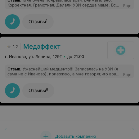
Отзыв
.
Мне очень понравилась врач. Внимательно.
Корректная. Грамотная. Делали УЗИ сердца маме. Все
Еще
доступно объяснила. Не торопилась. Вникала в
проблему. Спасибо Вам огромное.
1
Отзывы
Медэффект
1.2
г. Иваново, ул. Ленина, 129Г
до 21:00
Отзыв
.
Ужаснейший медцентр!!! Записалась на УЗИ (я
сама не с Иваново), приезжаю, а мне говорят,что врач
Еще
отменил запись и они забыли предупредить. Спасибо!
У них даже запись в тетрадочке, там черкнуто-
перечеркнуто, обслуживание и
6
Отзывы
клиентоориентированность просто на 0!!! Никому не
советую!
Добавить компанию