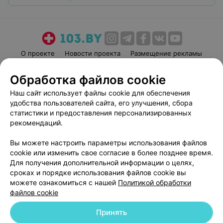
О проекте
Новости проекта
Размещение рекламы
Медицинский маркетинг
Публичный договор
Обработка файлов cookie
Пользовательское соглашение
Способы оплаты
Наш сайт использует файлы cookie для обеспечения
Вакансии
Партнеры
удобства пользователей сайта, его улучшения, сбора
Написать руководителю 103.by
статистики и предоставления персонализированных
рекомендаций.
Написать в поддержку
Персональные настройки cookie
Вы можете настроить параметры использования файлов
Обработка персональных данных
cookie или изменить свое согласие в более позднее время.
Для получения дополнительной информации о целях,
сроках и порядке использования файлов cookie вы
можете ознакомиться с нашей
Политикой обработки
файлов cookie
Принять
© 2026 ООО «Артокс Лаб», УНП 191700409
| 220012, Республика Беларусь,