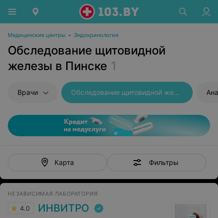
Медицинские центры
•
Эндокринология
Обследование щитовидной
железы в Пинске
1
Врачи
Обследование щитовидной железы
Ана
Фильтры
Карта
НЕЗАВИСИМАЯ ЛАБОРАТОРИЯ
ИНВИТРО
4.0