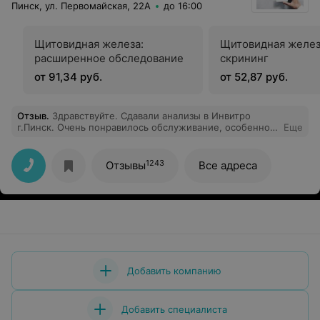
Пинск, ул. Первомайская, 22А
до 16:00
Щитовидная железа:
Щитовидная желез
расширенное обследование
скрининг
от 91,34 руб.
от 52,87 руб.
Отзыв
.
Здравствуйте. Сдавали анализы в Инвитро
г.Пинск. Очень понравилось обслуживание, особенно
Еще
главный администратор (девушка Лилия) а также
персонал, все очень вежливые, умеют работать с
детками, что очень понравилось. Анализы пришли
1243
Отзывы
Все адреса
быстро, хорошо то что можно самому проверить их в
личном кабинете. Поэтому рекомендую Инвитро
г.Пинск
Добавить компанию
Добавить специалиста