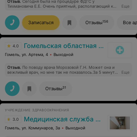
Отзыв
.
Сегодня была на процедуре ФДГС у
Тихмановича Е.Е. Очень приятный, располагающий к
Еще
себе доктор с первых минут общения) В процессе
процедуры подбадривает и все комментирует.
Несмотря на мой страх все прошло быстро, четко и
156
Записаться
Отзывы
Все а
безболезненно. Получила ответы на все вопросы.
Миллион благодарностей за вашу оказанную
высококвалифицированную помощь
Гомельская областная клиническая поликлиника
4.0
Гомель, ул. Артема, 4
Выходной
Отзыв
.
По поводу врача Морозовой Г.Н. Может она и
вежливый врач, но мне так не показалось.За 5 минут
Еще
поставила пломбу на зуб,который я указала, на другие
зубы даже не взглянула,проблемы не обозначила,все
молча и до свидания!Профессионал должен был
31
Отзывы
сделать осмотр,указать на проблемные места с целью
их лечения.Она совершенно не заинтересована в
пациенте, видимо так неприветлива специально -
чтобы меньше к ней приходили.Метод сработал -
УЧРЕЖДЕНИЕ ЗДРАВООХРАНЕНИЯ
больше к ней не пойду!
Медицинская служба ДФиТ МВД по Гомельской области
3.0
Гомель, ул. Коммунаров, 3а
Выходной