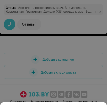
Отзыв
.
Мне очень понравилась врач. Внимательно.
Корректная. Грамотная. Делали УЗИ сердца маме. Все
Еще
доступно объяснила. Не торопилась. Вникала в
проблему. Спасибо Вам огромное.
1
Отзывы
Добавить компанию
Добавить специалиста
О проекте
Новости проекта
Размещение рекламы