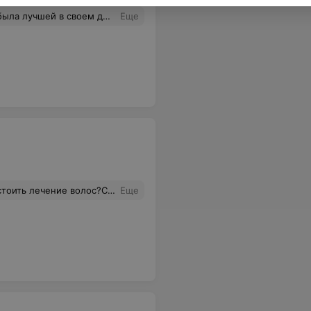
отнесется к каждой детали.Стригусь у нее уже 4 год
Еще
ечение волос?Седые волосы
Еще