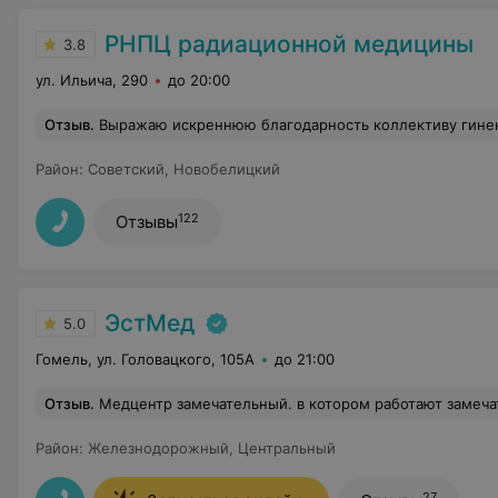
РНПЦ радиационной медицины
3.8
ул. Ильича, 290
до 20:00
Отзыв
.
Выражаю искреннюю благодарность коллективу гинекологического отделения. Грамотные, доброжелательные вра
Район
:
Советский
,
Новобелицкий
122
Отзывы
ЭстМед
5.0
Гомель, ул. Головацкого, 105А
до 21:00
Отзыв
.
Медцентр замечательный. в котором работают замечательные специалисты. Отдельно хочу поблагодарить крутого специалиста Ашомко Василий Федорович за его профессионализм! Очень добрый
Район
:
Железнодорожный
,
Центральный
27