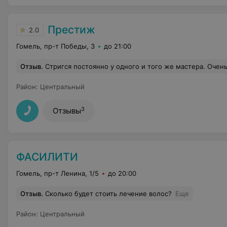
Престиж
2.0
Гомель, пр-т Победы, 3
до 21:00
Отзыв
.
Стригся постоянно у одного и того же мастера. Очень доволен рабой, был постоянным клиентом. В этот раз когда записывался мастер оказался на больничном. Девушка, которая принимала запись по телефону что-то уточнила и сказала,что мастер на следующий день будет, но если не будет, мне позвонят и перепишут на прием на другой день. Значит приезжаю я в салон,а они такие: а она ещё на больничном. Говорю: вы же сказали, что позвоните если что! А они смотрят на мен
Район
:
Центральный
3
Отзывы
ФАСИЛИТИ
Гомель, пр-т Ленина, 1/5
до 20:00
Отзыв
.
Сколько будет стоить лечение волос?
Еще
Район
:
Центральный