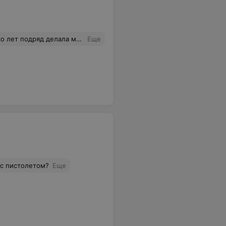
Визави. Мастер Анна, спасибо Вам огромное! Вы не только спасли мои волосы, но и придали им такой богатый ровный оттенок, что я до сих пор глядя в зеркало (прошел месяц) каждый раз мысленно благодарю Вас! У меня очень сложные волосы, еще и такая проблема, а Вы мастерски ее преодолели! Спасибо!!!
Еще
ос пистолетом?
Еще