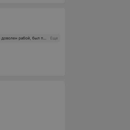
я и предлагают на другой день записаться или сейчас к другому мастеру. Мать вашу, телефон вам зачем? Зачем говорите,что позвоните? Зачем мне другой мастер, если я записывался именно к этому!?
Еще