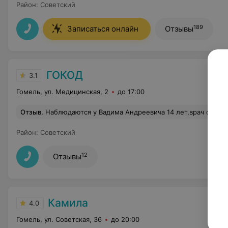
Район
:
Советский
189
Записаться онлайн
Отзывы
ГОКОД
3.1
Гомель, ул. Медицинская, 2
до 17:00
Отзыв
.
Наблюдаются у Вадима Андреевича 14 лет,врач от бога, внимательный, очень грамотный 
Район
:
Советский
12
Отзывы
Камила
4.0
Гомель, ул. Советская, 36
до 20:00