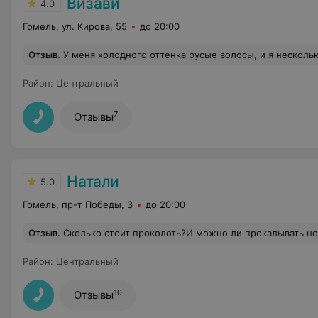
Визави
4.0
Гомель, ул. Кирова, 55
до 20:00
Отзыв
.
У меня холодного оттенка русые волосы, и я несколько лет подряд делала мелирование. Со временем, естественно, качество волос захотелось улучшить, перейдя на более щадящее осветление. Купила краску в магазине, и пошла в государственную парикмахерскую (не, ну до этого мне все там нравилось). Все случилось очень плохо, мастер не рассчитала количество краски и плохо нанесла, но не ее вина: она давно работает без выходных на подменах, с моими волосами не знакома, и плохо себя чувствовала. В итоге: у меня на корнях рыжий цвет, левая половина головы почти не прокрашена, мелирование стало желтым. Я не стала ее добивать, тут моя вина, что краску свою принесла и мало, и поехала я за спасением в салон 
Район
:
Центральный
7
Отзывы
Натали
5.0
Гомель, пр-т Победы, 3
до 20:00
Отзыв
.
Сколько стоит проколоть?И можно ли прокалывать н
Район
:
Центральный
10
Отзывы