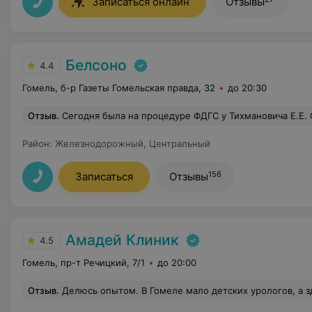
Записаться онлайн
Отзывы
Белсоно
4.4
Гомель, б-р Газеты Гомельская правда, 32
до 20:30
Отзыв
.
Сегодня была на процедуре ФДГС у Тихмановича Е.Е. Очень приятный, располагающий к себе доктор с первых минут общения) В процессе процедуры подбадривает и все комментирует. Несмотря на мой страх все прошло быстро, четко и безболезненно. Пол
Район
:
Железнодорожный
,
Центральный
156
Записаться
Отзывы
Амадей Клиник
4.5
Гомель, пр-т Речицкий, 7/1
до 20:00
Отзыв
.
Делюсь опытом. В Гомеле мало детских урологов, а здесь есть. У ребенка были боли при мочеиспускании. Обращались в 2 поликлиники и 1 больницу. Первое обращение было при появлении боли 2-а месяца назад. За этот период были сданы 3 общих анализа мочи, 1 анализ мочи на бакпосев, 2 анализа крови, пройдено УЗИ мочевого пузыря платно. Так же сданы еще 2 платных анализа по личной инициативе. К урологу в госструктуре не попасть, после первого посещения второе нам светит только в середине июня (срок посещения еще не наступил) при этом ребенок все это время мучается! Два уролога и педиатр нам назначили пропить курс таблеток, который н