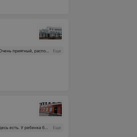
учила ответы на все вопросы. Миллион благодарностей за вашу оказанную высококвалифицированную помощь
Еще
ам обошелся 50 руб, а по факту был ненужен! А длительность лечения могли довести проблему до необратимых результатов! Нас спасла детский уролог Амадей Клиник. За 1 прием боль устранили и записаться можно сегодня, а к врачу придти завтра, а не ждать 2 месяца!
Еще