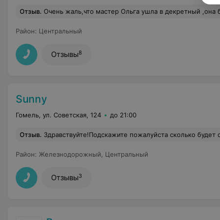
Отзыв
.
Очень жаль,что мастер Ольга ушла в декретный ,она была лучшей в своем деле!Посоветует ненавязчиво,как лучше,внимательно 
Район
:
Центральный
8
Отзывы
Sunny
Гомель, ул. Советская, 124
до 21:00
Отзыв
.
Здравствуйте!Подскажите пожалуйста сколько будет стоить л
Район
:
Железнодорожный
,
Центральный
3
Отзывы