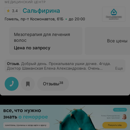
МЕДИЦИНСКИЙ ЦЕНТР
Сальфирина
3.4
Гомель, пр-т Космонавтов, 61Б
до 20:00
Мезотерапия для лечения
волос
Все цены
Цена по запросу
Отзыв
.
Добрый день. Прокалывала ушки дочке. 4года.
Доктор Шаманская Елена Александровна. Очень
Еще
довольны результатом. Все сделано
квалифицированно.чувствуется профессионализм и
доброжелательное отношение!!!! Смогла найти подход
38
Отзывы
к моему ребёнку!!!