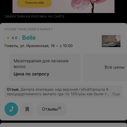
ЭФФЕКТИВНАЯ РЕКЛАМА НА САЙТЕ
КОСМЕТИЧЕСКИЙ КАБИНЕТ
Belle
4.0
Гомель, ул. Ирининская, 16
с 10:00
Мезотерапия для лечения
волос
Все цены
Цена по запросу
Отзыв
.
Делала эпиляцию над верхней губой!прошла 9
процедур!немного выпало где-то 10%!усы как были так
Еще
и остались на месте!деньги выброшены зря и это при
том что волосы у меня темные!!!!никому не советую!!!!
10
Отзывы