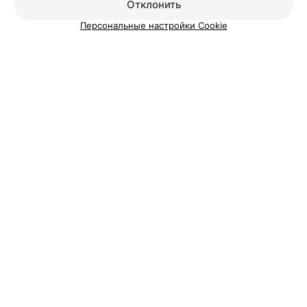
Отклонить
Персональные настройки Cookie
О проекте
Новости проекта
Размещение рекламы
Медицинский маркетинг
Публичный договор
Пользовательское соглашение
Способы оплаты
Вакансии
Партнеры
Написать руководителю 103.by
Написать в поддержку
Персональные настройки cookie
Обработка персональных данных