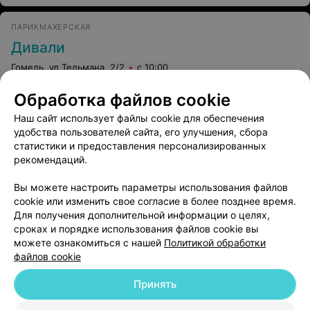
ПАРИКМАХЕРСКАЯ
Дивали
Гомель, ул.Тельмана, 2/2
с 10:00
Обработка файлов cookie
Аппаратное лечение волос
Все цены
Наш сайт использует файлы cookie для обеспечения
Цена по запросу
удобства пользователей сайта, его улучшения, сбора
статистики и предоставления персонализированных
рекомендаций.
Вы можете настроить параметры использования файлов
cookie или изменить свое согласие в более позднее время.
Для получения дополнительной информации о целях,
сроках и порядке использования файлов cookie вы
можете ознакомиться с нашей
Политикой обработки
файлов cookie
Добавить компанию
Принять
Добавить специалиста