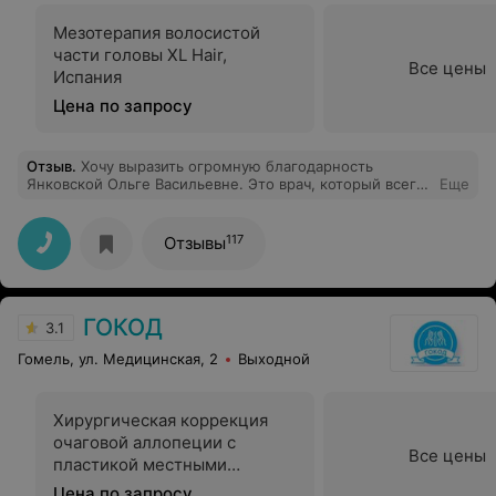
Мезотерапия волосистой
части головы XL Hair,
Все цены
Испания
Цена по запросу
Отзыв
.
Хочу выразить огромную благодарность
Янковской Ольге Васильевне. Это врач, который всегда
Еще
встречает с улыбкой, детально изучает проблему и
рекомендует правильное и нужное лечение, а также
еще подскажет несколько вариантов, где можно
117
Отзывы
приобрести необходимые препараты. Обращалась к
ней и , как к трихологу и , как к дерматологу. Всегда
все четко, по делу и без воды. Если нужен толковый
специалист, то вам к ней!
ГОКОД
3.1
Гомель, ул. Медицинская, 2
Выходной
Хирургическая коррекция
очаговой аллопеции с
Все цены
пластикой местными
тканями
Цена по запросу