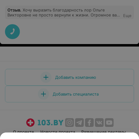
Отзыв
.
Хочу выразить благодарность лор Ольге
Викторовне не просто вернули к жизни. Огромное вам
Еще
спасибо от всего сердце говорю, замечательному
врачу, искренне благодарен за ваше профессионализм
доброту сердце и большое мастерство. От всего
сердца желаю вам оставаться уважаемой человеком
лучшим врачом и замечательным человеком, счастья,
вы действительно врач от бога.
Добавить компанию
Добавить специалиста
О проекте
Новости проекта
Размещение рекламы