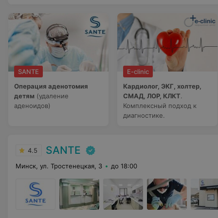
SANTE
E-clinic
Операция аденотомия
Кардиолог, ЭКГ, холтер,
детям
(удаление
СМАД, ЛОР, КЛКТ
.
аденоидов)
Комплексный подход к
диагностике.
SANTE
4.5
Минск, ул. Тростенецкая, 3
до 18:00