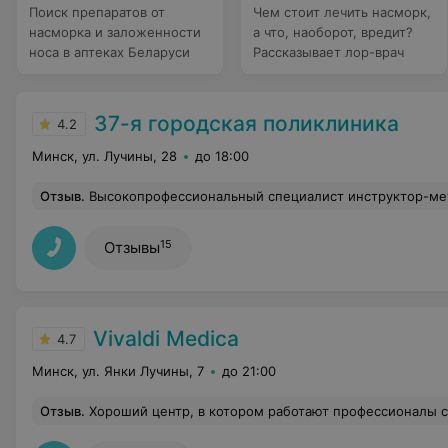
Поиск препаратов от
Чем стоит лечить насморк,
насморка и заложенности
а что, наоборот, вредит?
носа в аптеках Беларуси
Рассказывает лор-врач
37-я городская поликлиника
4.2
Минск, ул. Лучины, 28
до 18:00
Отзыв
.
Высокопрофессиональный специалист инструктор-методист физической реабилитации И.Г. с большим вниманием и терпением относится к пациентам, помогает им скорее пройти путь к выздоровлен
15
Отзывы
Vivaldi Medica
4.7
Минск, ул. Янки Лучины, 7
до 21:00
Отзыв
.
Хороший центр, в котором работают профессионалы своего дела. Отличный сервис, вежливые девушк