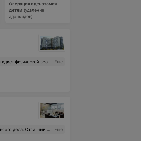
Операция аденотомия
детям
(удаление
аденоидов)
ию, придаёт уверенность в скорейшем исцелении. С благодарностью Римма и мама.
Еще
и на ресепшене и отличное расположение!
Еще