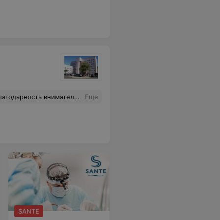
дсестре, работающей с лором, к сожалению, имя не знаю.
Еще
SANTE