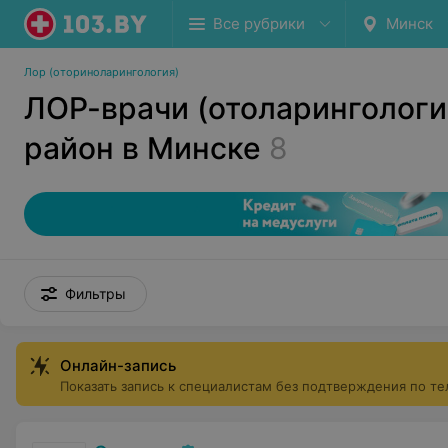
Все рубрики
Минск
Лор (оториноларингология)
ЛОР-врачи (отоларингологи
район в Минске
8
Фильтры
Онлайн-запись
Показать запись к специалистам без подтверждения по т