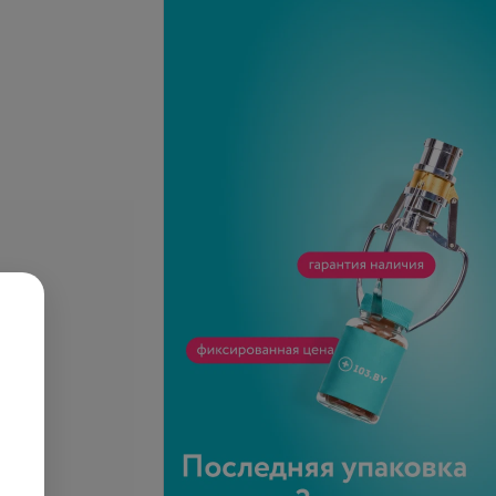
Волкович
Екатерина Олеговна
Нет отзывов
ет
•
Первая категория
ский лор-врач
 телефону
Записаться