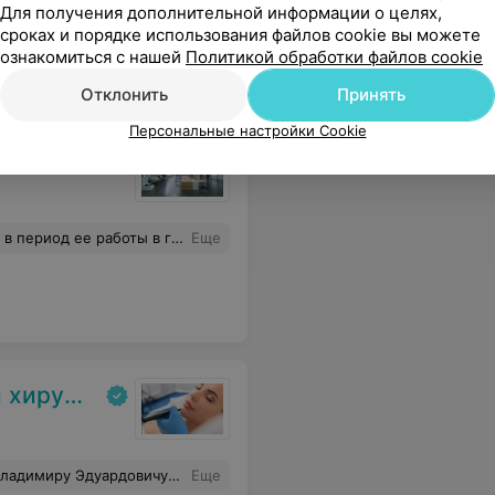
рительную атмосферу на приеме и индивидуальный подход к проблеме. Такое сочетание компетентности, внимательности и человеческого отношения встречается редко. Однозначно рекомендую Ксению Руслановну как перспективного и внимательного ЛОР-специалиста!
Еще
Для получения дополнительной информации о целях,
сроках и порядке использования файлов cookie вы можете
ознакомиться с нашей
Политикой обработки файлов cookie
Отклонить
Принять
Персональные настройки Cookie
доверяла. Клиника Аква-Минск несомненно приобрела хорошего специалиста.
Еще
сметологии
взошёл все ожидания. Всем рекомендую! А когда-то давно он оперировал мне вены на ногах, и результат тоже был безупречным!
Еще