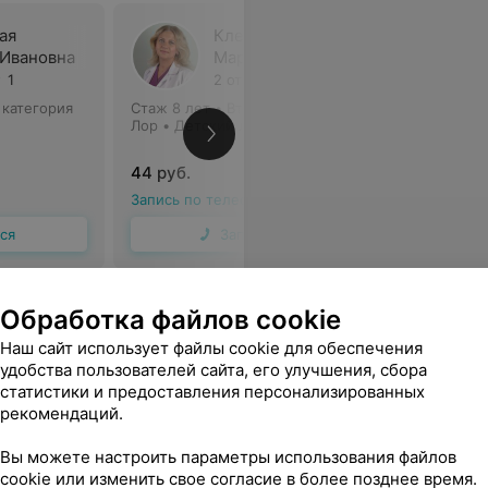
ая
Клепец
 Ивановна
Мария Викторовна
1
2 отзыва
5
 категория
Стаж 8 лет
•
Вторая категория
Стаж 12 л
Лор • Детский лор-врач
Лор • Дет
44 руб.
44 руб.
Запись по телефону
Запись по
ся
Записаться
Все цены
Обработка файлов cookie
Наш сайт использует файлы cookie для обеспечения
удобства пользователей сайта, его улучшения, сбора
статистики и предоставления персонализированных
рекомендаций.
Вы можете настроить параметры использования файлов
cookie или изменить свое согласие в более позднее время.