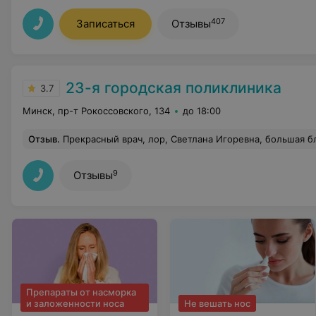
407
Записаться
Отзывы
23-я городская поликлиника
3.7
Минск, пр-т Рокоссовского, 134
до 18:00
Отзыв
.
Прекрасный врач, лор, Светлана Игоревна, большая благодарность внимательному врачу, большой профессионал. И огромное спасибо ме
9
Отзывы
Препараты от насморка
и заложенности носа
Не вешать нос