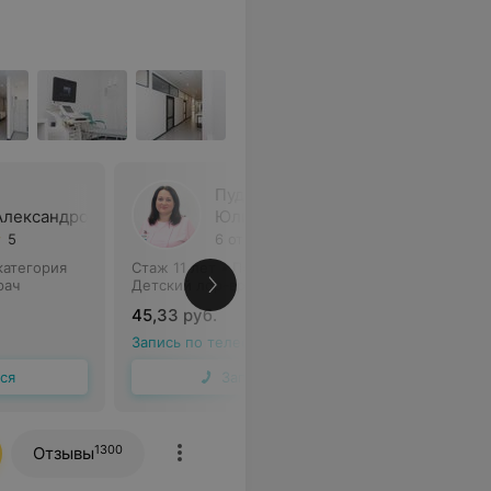
Пуденкова
Александровна
Юлия Владимировна
5
6 отзывов
5
категория
Стаж 11 лет
•
Первая категория
рач
Детский лор-врач • Лор
45,33 руб.
Запись по телефону
ся
Записаться
1300
Отзывы