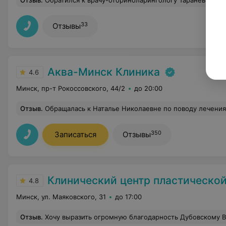
Отзыв
.
Обратился к врачу-оториноларингологу Тараневской Ксении Руслановне с серьезной проблемой, которая давно меня беспокоила. Честно признаюсь, от молодого специалиста не ожидал такого уровня профессионализма – но Ксения Руслановна приятно удивила! Врач выслушала все мои жалобы с максимальным вниманием и тактичностью, без спешки и формального подхода. Провела тщательный осмотр, детально разъяснила суть проблемы и назначила грамотное лечение. Несмотря на небольшой стаж работы, чувствуется глубокое знание своего дела и искреннее желание помочь пациенту. Особенно ценю умение Тараневской создать дове
33
Отзывы
Аква-Минск Клиника
4.6
Минск, пр-т Рокоссовского, 44/2
до 20:00
Отзыв
.
Обращалась к Наталье Николаевне по поводу лечения в период ее работы в городской поликлинике г. Минска. Профессионал, тактична, внимательна к пациенту. Целиком ей 
350
Записаться
Отзывы
Клинический центр пластической хирургии и медицинской ко
4.8
Минск, ул. Маяковского, 31
до 17:00
Отзыв
.
Хочу выразить огромную благодарность Дубовскому Владимиру Эдуардовичу за профессиональное и внимательное отношение к своему делу, ответственность и мастерство. Наконец решилась на верхнюю блефаропластику у пластического хирурга, очень рада, что попала именно в его руки, результат пре