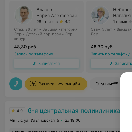
Власов
Неборск
Борис Алексеевич
Наталья
28 отзывов
4.7
1 отзыв
Стаж 28 лет
•
Высшая категория
Стаж 5 лет
•
Высшая
Лор • Детский лор-врач • Лор-
Лор
хирург
48,30 руб.
48,30 руб.
Запись по телефону
Запись по телефону
Записаться
Записать
305
Записаться онлайн
Отзывы
6-я центральная поликлиника
4.0
Минск, ул. Ульяновская, 5
до 18:00