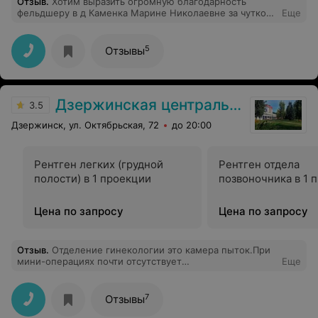
Отзыв
.
Хотим выразить огромную благодарность
фельдшеру в д Каменка Марине Николаевне за чуткое
Еще
отношение к своей работе, профессионализм ,за ее
доброту и отзывчивость, а также готовность помочь
даже тогда ,когда закончилось рабочее время!
5
Отзывы
Дзержинская центральная районная больница
3.5
Дзержинск, ул. Октябрьская, 72
до 20:00
Рентген легких (грудной
Рентген отдела
полости) в 1 проекции
позвоночника в 1 
Цена по запросу
Цена по запросу
Отзыв
.
Отделение гинекологии это камера пыток.При
мини-операциях почти отсутствует
Еще
наркоз.Зав.отделением спокойно смотрит на эти
издевательства.Рядом с операционной идет
ремонт,кругом пыль.ПРОСТО КАМЕННЫЙ ВЕК!!!
7
Отзывы