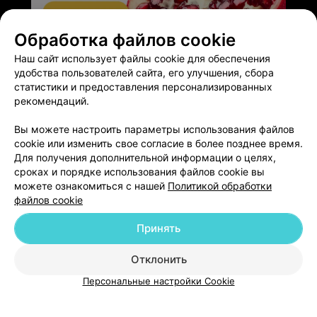
Обработка файлов cookie
ЭФФЕКТИВНАЯ РЕКЛАМА НА САЙТЕ
Наш сайт использует файлы cookie для обеспечения
удобства пользователей сайта, его улучшения, сбора
статистики и предоставления персонализированных
рекомендаций.
Вы можете настроить параметры использования файлов
Добавить компанию
cookie или изменить свое согласие в более позднее время.
Для получения дополнительной информации о целях,
сроках и порядке использования файлов cookie вы
Добавить специалиста
можете ознакомиться с нашей
Политикой обработки
файлов cookie
Принять
Отклонить
О проекте
Новости проекта
Размещение рекламы
Персональные настройки Cookie
Медицинский маркетинг
Публичный договор
Пользовательское соглашение
Способы оплаты