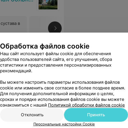
сустава в
Все цены
Обработка файлов cookie
тка, а то что я работаю и могу придти только когда у меня есть возможность а не ждать талона неделю , никого не волнует, такого не ожидала , я в шоке! Плохой анализ мочи, идите к терапевту( Никому дела до тебя нет, кроме тебя самого)
Еще
Наш сайт использует файлы cookie для обеспечения
удобства пользователей сайта, его улучшения, сбора
статистики и предоставления персонализированных
рекомендаций.
Вы можете настроить параметры использования файлов
cookie или изменить свое согласие в более позднее время.
Для получения дополнительной информации о целях,
сроках и порядке использования файлов cookie вы можете
ознакомиться с нашей
Политикой обработки файлов cookie
Отклонить
Принять
Персональные настройки Cookie