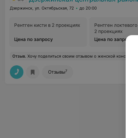
Дзержинск, ул. Октябрьская, 72
до 20:00
Рентген кисти в 2 проекциях
Рентген локтевого 
2 проекциях
Цена по запросу
Цена по запросу
Отзыв
.
Хочу поделиться своим отзывом о женской консультации в Дзержинске. Стало очень грустно и обидно! Обращалась сюда раньше лишь когда рожала своего ребенка, но это было очень давно и моим доктором был Лебедевский, за что ему огромнейшее спасибо, очень внимательный и чуткий доктор, на все вопросы ответит, объяснит. Сейчас пришлось обратиться по другим вопросам, такого отношения не ожидала, перекидывание карточки , «вы не наш участок», усмешки доктора над моими жалобами, доктор даже не почитала узи которое я принесла, потому что я не с их учас
7
Отзывы