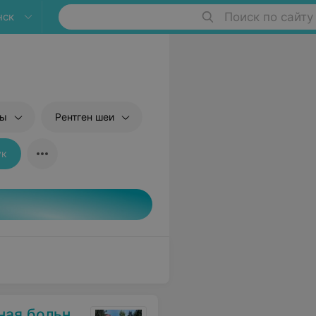
нск
Поиск по сайту
вы
Рентген шеи
ук
я больница