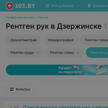
Все рубрики
Дзержи
Лучевая диагностика
•
Рентген
Рентген рук в Дзержинске
1
Денситометрия
Флюорография
Рентген голо
Рентген груди
Рентген спины
Рентген р
Фильтры
Дзержинская центральная районна
3.5