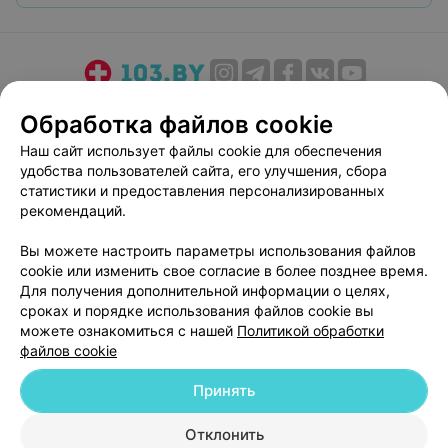
есть люди в белых халатах-на которых молиться
хочется.
О проекте
Новости проекта
Размещение рекламы
Обработка файлов cookie
Медицинский маркетинг
Публичный договор
Наш сайт использует файлы cookie для обеспечения
Пользовательское соглашение
Способы оплаты
удобства пользователей сайта, его улучшения, сбора
Вакансии
Партнеры
статистики и предоставления персонализированных
рекомендаций.
Написать руководителю 103.by
Написать в поддержку
Вы можете настроить параметры использования файлов
cookie или изменить свое согласие в более позднее время.
Персональные настройки cookie
Для получения дополнительной информации о целях,
Обработка персональных данных
сроках и порядке использования файлов cookie вы
можете ознакомиться с нашей
Политикой обработки
файлов cookie
Принять
Отклонить
© 2026 ООО «Артокс Лаб», УНП 191700409
| 220012, Республика Беларусь,