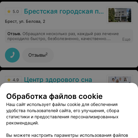
Брестская городская поликлиника №2
5.0
Брест, ул. Белова, 2
Отзыв
.
Обращался несколько раз, каждый раз лечение
проходило быстро, безболезненно, качественно.
Еще
Внимательное и вежливое отношение с пациентом.
2
Отзывы
Центр здорового сна
4.9
Брест, пр-т. Машерова, 36-8
до 20:00
Обработка файлов cookie
Отзыв
.
Елена Владимировна-профессионал своего
Наш сайт использует файлы cookie для обеспечения
дела! Спасибо Вам за ваш труд!
Еще
удобства пользователей сайта, его улучшения, сбора
статистики и предоставления персонализированных
316
рекомендаций.
Отзывы
Вы можете настроить параметры использования файлов