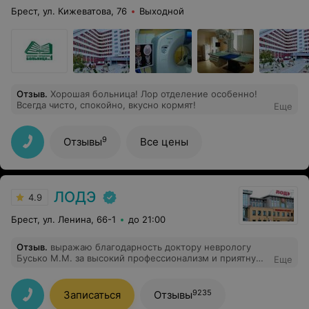
Брест, ул. Кижеватова, 76
Выходной
Отзыв
.
Хорошая больница! Лор отделение особенно!
Всегда чисто, спокойно, вкусно кормят!
Еще
9
Отзывы
Все цены
ЛОДЭ
4.9
Брест, ул. Ленина, 66-1
до 21:00
Отзыв
.
выражаю благодарность доктору неврологу
Бусько М.М. за высокий профессионализм и приятную
Еще
обстановку на приеме.
9235
Записаться
Отзывы