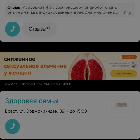
специалиста я обязана платить. Кандидату
Отзыв
.
Кривецкая Н.И. врач окушер-гинеколог очень
медицинских наук нужно гордиться не званием и
опытный и квалифицированный врач.Она мне очень
грамотами в фойе, а отношением к пациентам и их
Еще
помогла и обследование назначила и всё хорошо
отзывами.
объяснила. Побольше бы таких специалистов.
43
Отзывы
ЭФФЕКТИВНАЯ РЕКЛАМА НА САЙТЕ
Здоровая семья
Брест, ул. Орджоникидзе, 39
до 15:00