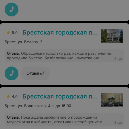
решении моего вопроса. Очень отзывчивый доктор.
Спасибо, Анна Петровна за Ваше внимание и
профессионализм.
Брестская городская поликлиника №2
5.0
Брест, ул. Белова, 2
Отзыв
.
Обращался несколько раз, каждый раз лечение
проходило быстро, безболезненно, качественно.
Еще
Внимательное и вежливое отношение с пациентом.
2
Отзывы
Брестская городская поликлиника №1
4.0
Брест, ул. Воровского, 4
до 15:00
Отзыв
.
Пока ждала заключение о прохождении
медосмотра в кабинете, ответила на сообщение в
Еще
мессенджере (всё без звука). Получила резкий