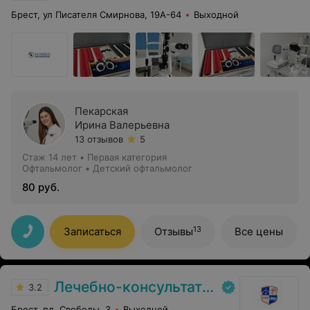
Брест, ул Писателя Смирнова, 19А-64
Выходной
Пекарская
Ирина Валерьевна
13 отзывов
5
Стаж 14 лет
•
Первая категория
Офтальмолог • Детский офтальмолог
80 руб.
13
Записаться
Отзывы
Все цены
Лечебно-консультативная поликлиника г. Брест
3.2
Брест, пл. Свободы, 3
Выходной