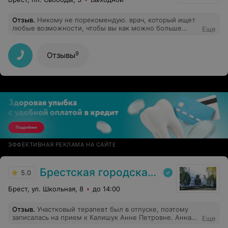
Отзыв
.
Никому не порекомендую. врач, который ищет
любые возможности, чтобы вы как можно больше
Еще
заплатили за прием, при этом толком ничего не
разъясняет. хочешь узнать - заплати еще. такого
потребительского отношения не встречала ни в одной
9
Отзывы
платной клинике
ЭФФЕКТИВНАЯ РЕКЛАМА НА САЙТЕ
Брестская городская больница №2
5.0
Брест, ул. Школьная, 8
до 14:00
Отзыв
.
Участковый терапевт был в отпуске, поэтому
записалась на прием к Калишук Анне Петровне. Анна
Еще
Петровна компетентно и эффективно помогла в