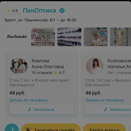
ПанОптика
4.8
Брест, ул. Пушкинская, 6/1
до 18:00
Кевлова
Козловска
Анна Олеговна
Наталья А
14 отзывов
4.7
Нет отзыво
Стаж 7 лет
•
Вторая категория
Стаж 24 года
•
Высшая 
Офтальмолог
Офтальмолог
48 руб.
48 руб.
Запись по телефону
Запись по телефону
Записаться
Записаться
Записаться онлайн
Задать вопрос