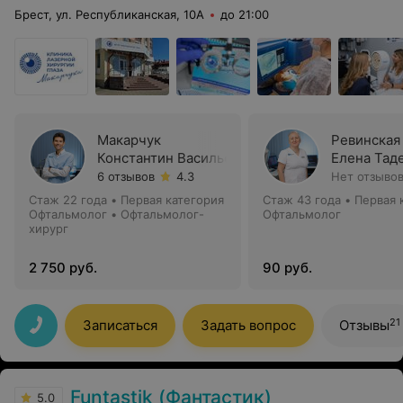
Брест, ул. Республиканская, 10А
до 21:00
Макарчук
Ревинская
Константин Васильевич
Елена Тад
6 отзывов
4.3
Нет отзыво
Стаж 22 года
•
Первая категория
Стаж 43 года
•
Первая 
Офтальмолог • Офтальмолог-
Офтальмолог
хирург
2 750 руб.
90 руб.
21
Записаться
Задать вопрос
Отзывы
Funtastik (Фантастик)
5.0