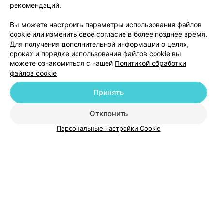
рекомендаций.
широкий ассортимент и уют в салоне.
3
Отзывы
Вы можете настроить параметры использования файлов
cookie или изменить свое согласие в более позднее время.
Для получения дополнительной информации о целях,
сроках и порядке использования файлов cookie вы
можете ознакомиться с нашей
Политикой обработки
файлов cookie
Добавить компанию
Принять
Добавить специалиста
Отклонить
Персональные настройки Cookie
О проекте
Новости проекта
Размещение рекламы
Медицинский маркетинг
Публичный договор
Пользовательское соглашение
Способы оплаты
Вакансии
Партнеры