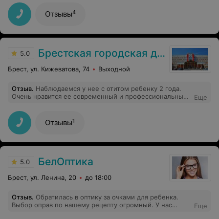
выговор от специалиста за неуважение, выраженное в
использовании телефона.
4
Отзывы
Брестская городская детская поликлиника №1
5.0
Брест, ул. Кижеватова, 74
Выходной
Отзыв
.
Наблюдаемся у нее с отитом ребенку 2 года.
Очень нравится ее современный и профессиональный
Еще
подход. Доктор внятно и очень понятно объясняет, и
всегда, что не мало важно - убедительно, никогда не
откажет в приеме без записи. Всем всегда ее советую,
1
Отзывы
жаль только принимает у нас в поликлинике.
Спокойная и уверенная в себе. Писать можно много
хорошего, но не буду, а то еще уведут в другую
поликлинику самое важное, что ребенку становится
лучше и к доктору она бежит с радостью
БелОптика
5.0
Брест, ул. Ленина, 20
до 18:00
Отзыв
.
Обратилась в оптику за очками для ребенка.
Выбор оправ по нашему рецепту огромный. У нас
Еще
сложные линзы,обычно ждем их около месяца, а здесь