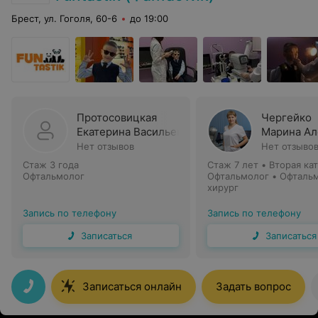
Брест, ул. Гоголя, 60-6
до 19:00
Протосовицкая
Чергейко
Екатерина Васильевна
Марина Ал
Нет отзывов
Нет отзыво
Стаж 3 года
Стаж 7 лет
•
Вторая ка
Офтальмолог
Офтальмолог • Офталь
хирург
Запись по телефону
Запись по телефону
Записаться
Записаться
Записаться онлайн
Задать вопрос