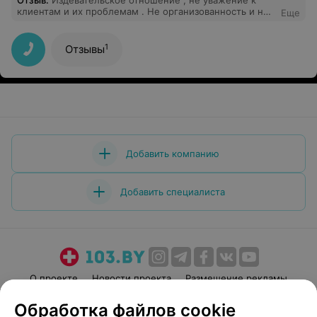
Отзыв
.
Издевательское отношение , не уважение к
клиентам и их проблемам . Не организованность и не
Еще
согласованность обслуживания клиентов ..
1
Отзывы
Добавить компанию
Добавить специалиста
О проекте
Новости проекта
Размещение рекламы
Медицинский маркетинг
Публичный договор
Обработка файлов cookie