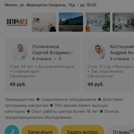
Минск, ул. Франциска Скорины, 15д
до 19:00
Поляченков
Костецкий
Сергей Владимирович
Андрей Ан
8 отзывов
5
9 отзывов
Стаж 36 лет
•
Высшая категория
Стаж 31 год
•
Высшая к
•
Главный врач
•
Зав. отделением
Офтальмолог
Офтальмолог
49 руб.
49 руб.
Преимущества
:
● Современное оборудование ● Действуют
программы рассрочки ● 70% врачей имеют высшую
категорию ● Опыт работы центра более 18 лет ● Полное
предоперационное обследование
13
Записаться
Задать вопрос
Отзывы