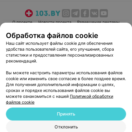
О проекте
Новости проекта
Размещение рекламы
Медицинский маркетинг
Публичный договор
Обработка файлов cookie
Пользовательское соглашение
Способы оплаты
Наш сайт использует файлы cookie для обеспечения
Вакансии
Партнеры
удобства пользователей сайта, его улучшения, сбора
статистики и предоставления персонализированных
Написать руководителю 103.by
рекомендаций.
Написать в поддержку
Персональные настройки cookie
Вы можете настроить параметры использования файлов
cookie или изменить свое согласие в более позднее время.
Обработка персональных данных
Для получения дополнительной информации о целях,
сроках и порядке использования файлов cookie вы
можете ознакомиться с нашей
Политикой обработки
файлов cookie
Принять
© 2026 ООО «Артокс Лаб», УНП 191700409
| 220012, Республика Беларусь,
Отклонить
г. Минск, улица Толбухина, 2, пом. 16 | help@103.by