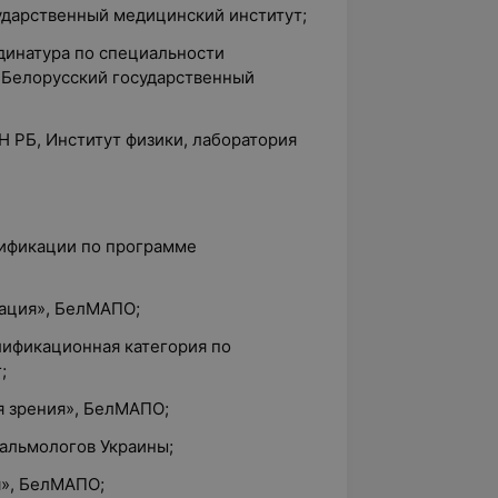
ударственный медицинский институт;
динатура по специальности
, Белорусский государственный
Н РБ, Институт физики, лаборатория
ификации по программе
дация», БелМАПО;
лификационная категория по
;
я зрения», БелМАПО;
тальмологов Украины;
я», БелМАПО;