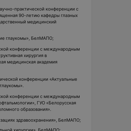
аучно-практической конференции с
ященная 90-летию кафедры глазных
дарственный медицинский
ние глаукомы», БелМАПО;
ской конференции с международным
руктивная хирургия в
кая медицинская академия
ктической конференции «Актуальные
глаукомы».
нской конференции с международным
офтальмологии», ГУО «Белорусская
ломного образования».
низациях здравоохранения», БелМАПО;
альной хирургии», БелМАПО;