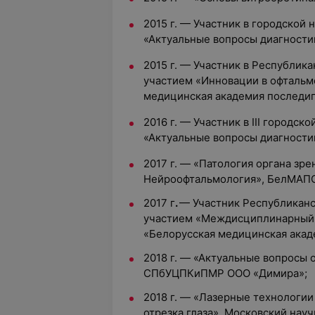
2015 г. —
Участник в городской
«Актуальные вопросы диагности
2015 г. —
Участник в Республик
участием «Инновации в офтальм
медицинская академия последип
2016 г. — Участник в III городс
«Актуальные вопросы диагности
2017 г. — «Патология органа зр
Нейроофтальмология», БелМАП
2017 г
.
—
Участник Республикан
участием «Междисциплинарный 
«Белорусская медицинская акад
2018 г. — «Актуальные вопросы 
СПбУЦПКиПМР ООО «Димира»;
2018 г. — «Лазерные технологии
отрезка глаза», Московский нау