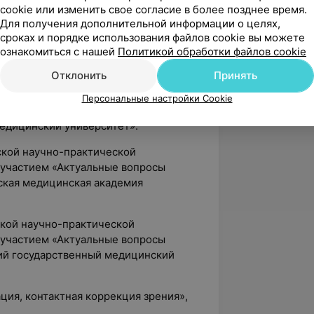
cookie или изменить свое согласие в более позднее время.
Для получения дополнительной информации о целях,
сроках и порядке использования файлов cookie вы можете
гии экстракции катаракт:
ознакомиться с нашей
Политикой обработки файлов cookie
 БелМАПО;
Отклонить
Принять
ской научно-практической
участием «Актуальные проблемы
Персональные настройки Cookie
нной офтальмопатологии» в УО
едицинский университет».
ской научно-практической
участием «Актуальные вопросы
ская медицинская академия
ской научно-практической
участием «Актуальные вопросы
ий государственный медицинский
ация, контактная коррекция зрения»,