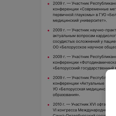
2009 г. —
Участник Республикан
конференции «Современные мет
первичной глаукомы» в ГУО «Бе
медицинский университет».
2009 г. —
Участник научно-прак
актуальным вопросам кардиолог
сосудистых осложнений у пациен
ОО «Белорусское научное общес
2009 г.
—
Участник Республикан
конференции «Фотодинамическая
«Белорусский государственный 
2009 г. —
Участник Республикан
конференции «Актуальные вопро
УО «Белорусская медицинская 
образования».
2010 г.
— Участник XVI офтальмо
VI конгресса Международной ас
Санкт-Петербургский государс