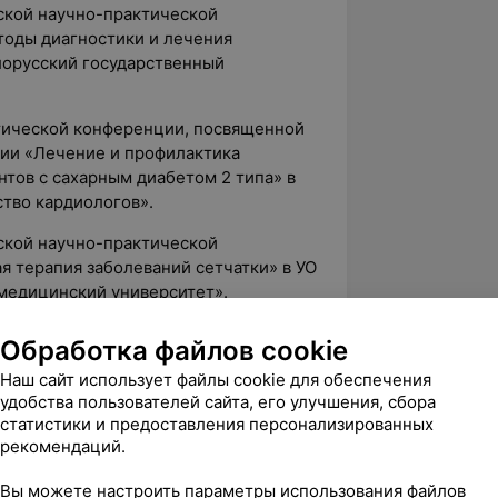
ской научно-практической
оды диагностики и лечения
лорусский государственный
тической конференции, посвященной
ии «Лечение и профилактика
тов с сахарным диабетом 2 типа» в
тво кардиологов».
ской научно-практической
 терапия заболеваний сетчатки» в УО
медицинский университет».
ской научно-практической
Обработка файлов cookie
сы витреоретинальной патологии» в
Наш сайт использует файлы cookie для обеспечения
академия последипломного
удобства пользователей сайта, его улучшения, сбора
статистики и предоставления персонализированных
рекомендаций.
логического конгресса «Белые ночи» -
социации врачей-офтальмологов,
Вы можете настроить параметры использования файлов
твенный медицинский университет