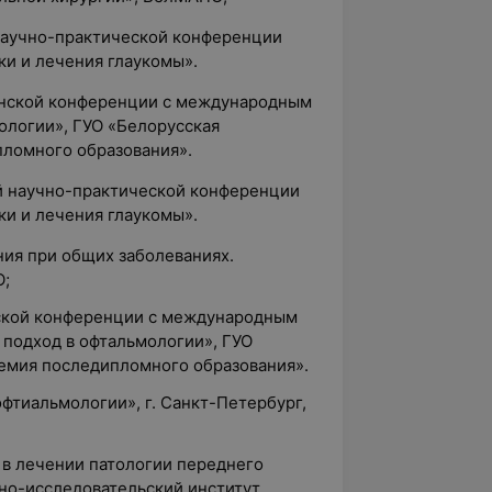
 научно-практической конференции
ки и лечения глаукомы».
анской конференции с международным
ологии», ГУО «Белорусская
ломного образования».
кой научно-практической конференции
ки и лечения глаукомы».
ения при общих заболеваниях.
О;
ской конференции с международным
подход в офтальмологии», ГУО
емия последипломного образования».
офтиальмологии», г. Санкт-Петербург,
 в лечении патологии переднего
чно-исследовательский институт