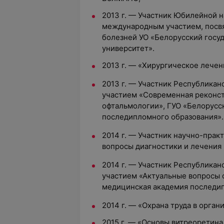
2013 г. —
Участник Юбилейной н
международным участием, посв
болезней УО «Белорусский госу
университет».
2013 г. — «Хирургическое лече
2013 г. —
Участник Республикан
участием «Современная реконст
офтальмологии», ГУО «Белорусс
последипломного образования».
2014 г. — Участник научно-пра
вопросы диагностики и лечения 
2014 г. — Участник Республика
участием «Актуальные вопросы 
медицинская академия последип
2014 г. — «Охрана труда в орга
2015 г. — «Основы витреоретин