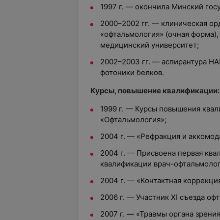
1997 г. — окончила Минский гос
2000–2002 гг. — клиническая ор
«офтальмология» (очная форма)
медицинский университет;
2002–2003 гг. — аспирантура НА
фотоники белков.
Курсы, повышение квалификации:
1999 г.
— Курсы повышения квал
«Офтальмология»;
2004 г. — «Рефракция и аккомо
2004 г. — Присвоена первая ква
квалификации врач-офтальмолог
2004 г. — «Контактная коррекци
2006 г.
— Участник XI съезда оф
2007 г. — «Травмы органа зрени