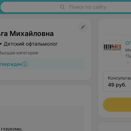
Поиск по сайту
ьга Михайловна
О
• Детский офтальмолог
Ми
Высшая категория
15
твержден
Консульта
49 руб.
реконстру
витреорет
 глаукомы.