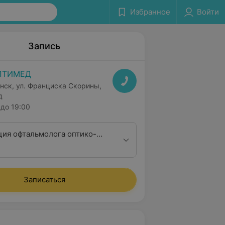
Избранное
Войти
Запись
ПТИМЕД
нск, ул. Франциска Скорины,
д
до 19:00
ция офтальмолога оптико-
ктивной и
инальной хирургии
Записаться