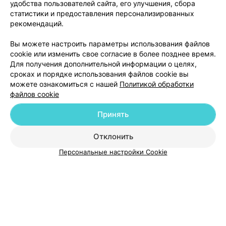
удобства пользователей сайта, его улучшения, сбора
статистики и предоставления персонализированных
рекомендаций.
Мозмедцентр
Мозырь, Ленинская, 19
Вы можете настроить параметры использования файлов
cookie или изменить свое согласие в более позднее время.
Для получения дополнительной информации о целях,
сроках и порядке использования файлов cookie вы
можете ознакомиться с нашей
Политикой обработки
файлов cookie
Добавить компанию
Принять
Отклонить
Добавить специалиста
Персональные настройки Cookie
О проекте
Новости проекта
Размещение рекламы
Медицинский маркетинг
Публичный договор