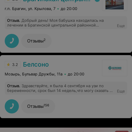
г.п. Брагин, ул. Крылова, 7
до 20:00
Отзыв
.
Добрый день! Моя бабушка находилась на
лечении в Брагинской центральной районной
Еще
больнице в январе 2020 года. Хочу выразить
благодарность врачу терапевту Примак Ирине
Васильевне от своей бабушки Романовец Галины
2
Отзывы
Васильевны и от себя лично. Спасибо за
профессионализм, вовремя оказанное лечение,
корректное и внимательное отношение, за
душевность. Желаем здоровья и успехов в
профессиональной карьере.
Белсоно
3.2
Мозырь, Бульвар Дружбы, 11а
до 20:00
Отзыв
.
Здравствуйте, я была 4 сентября на узи по
беременности, срок был 14 недель,что могу сказать о
Еще
цене, всё нормально, сколько сказали по телефону
столько и заплатила, 16р. Врач которая делала узи
вполне хорошая женщина (Кутис) сейчас у меня 31я
156
Отзывы
неделя, и снова хочу с ездить к ней на узи.