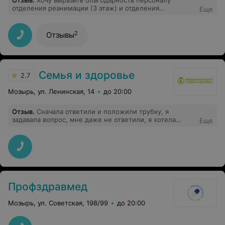
Отзыв
.
Хочу выразить благодарность персоналу
отделения реанимации (3 этаж) и отделения
Еще
кардиологии 2 за заботу, уход за моим отцом.
Огромное спасибо заведующему отделения
кардиологии 2 Л.Виктору Анатольевичу за высокий
2
Отзывы
профессионализм и отношение к пациентам, вы
Доктор с большой буквы, побольше бы таких врачей.
Семья и здоровье
2.7
Мозырь, ул. Ленинская, 14
до 20:00
Отзыв
.
Сначала ответили и положили трубку, я
задавала вопрос, мне даже не ответили, я хотела
Еще
записаться к врачу по страхованию, а меня не
записали, как это понимать?
Профздравмед
Мозырь, ул. Советская, 198/99
до 20:00