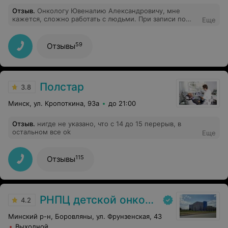
Отзыв
.
Онкологу Ювеналию Александровичу, мне
кажется, сложно работать с людьми. При записи по
Еще
страховке мне назвали не тот кабинет. Оказался
Ювеналия. Такого хамского обращения давно не
видела. А это кабинет онколога на минуточку.
59
Отзывы
Никакого сострадания от слова совсем. Если б попала
к такому врачу, не стала бы у него обслуживаться, ни
бесплатно ни тем более платно.
Полстар
3.8
Минск, ул. Кропоткина, 93а
до 21:00
Отзыв
.
нигде не указано, что с 14 до 15 перерыв, в
остальном все ok
Еще
115
Отзывы
РНПЦ детской онкологии
4.2
Минский р-н, Боровляны, ул. Фрунзенская, 43
Выходной