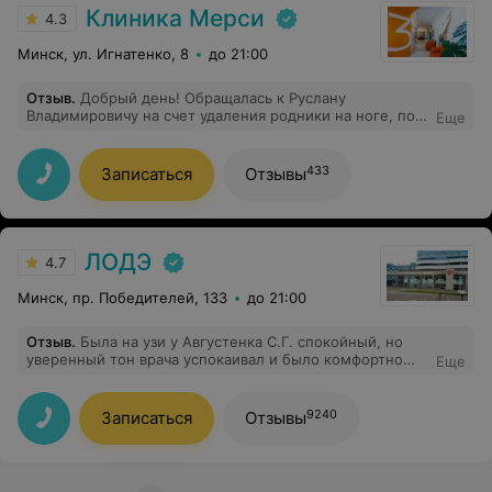
Клиника Мерси
4.3
Минск, ул. Игнатенко, 8
до 21:00
Отзыв
.
Добрый день! Обращалась к Руслану
Владимировичу на счет удаления родники на ноге, по
Еще
которой было подозрение на онкологию. Грамотно
прошло удаление, без боли с уколом, с поддержкой
морально. В отправленных образцах обнаружена была
433
Записаться
Отзывы
опухоль Меланома Инсито. Руслан Владимирович
лично звонил. Направлял и подсказывал, как дальше
действовать. После удаления в стационаре вел личное
наблюдение и осмотр. Очень внимательный и
опытный доктор. Рекомендую, как одного из лучших
ЛОДЭ
4.7
докторов центра "Клиники Мерси". Спасибо за ваш
труд.
Минск, пр. Победителей, 133
до 21:00
Отзыв
.
Была на узи у Августенка С.Г. спокойный, но
уверенный тон врача успокаивал и было комфортно
Еще
находиться на процедуре. Спасибо за качественный
прием и развернутую информацию в процессе узи.
9240
Записаться
Отзывы