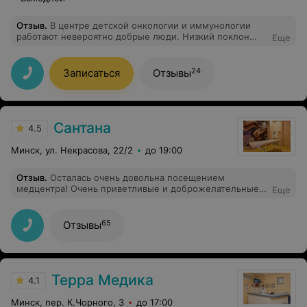
Отзыв
.
В центре детской онкологии и иммунологии
работают невероятно добрые люди. Низкий поклон
Еще
врачам и всему персоналу младшему отделения. Елена
Юрьевна Левшукова-Кристал, Кочубинский Дмитрий
Витальевич, Алешкевич Светлана Николаевна - врачи
24
Записаться
Отзывы
от Бога. Это центр,где тебя всегда встречают с
улыбкой и добротой, несмотря на большой поток
пациентов.
Сантана
4.5
Минск, ул. Некрасова, 22/2
до 19:00
Отзыв
.
Осталась очень довольна посещением
медцентра! Очень приветливые и доброжелательные
Еще
девочки на ресепшен, атмосфера с первых минут
располагает к себе. Отдельная благодарность врачу
Ольге Леонидовне— очень внимательная, всё
65
Отзывы
подробно рассказала и объяснила, ответила на все
вопросы, было ощущение заботы и профессионализма.
С удовольствием буду обращаться ещё и обязательно
рекомендовать знакомым!
Терра Медика
4.1
Минск, пер. К.Чорного, 3
до 17:00