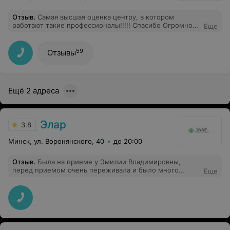
Отзыв
.
Самая высшая оценка центру, в котором
работают такие профессионалы!!!!! Спасибо Огромное
Еще
врачу-онкологу(маммологу) Яцковой Светлане
Александровне!!!! Очень грамотный и внимательный
специалист, а также человек с высшей степенью
59
Отзывы
эмпатии к пациенту!!! Дай Бог крепкого здоровья, сил
и терпения Светлане Александровне!!!!
Ещё 2 адреса
Элар
3.8
Минск, ул. Воронянского, 40
до 20:00
Отзыв
.
Была на приеме у Эмилии Владимировны,
перед приемом очень переживала и было много
Еще
вопросов. Доктор все разложила «по полочкам»! Я
осталась очень довольна компетентным приемом и
доктор в целом оставила только положительные
впечатления! Рекомендую врача и МЦ «Элар»