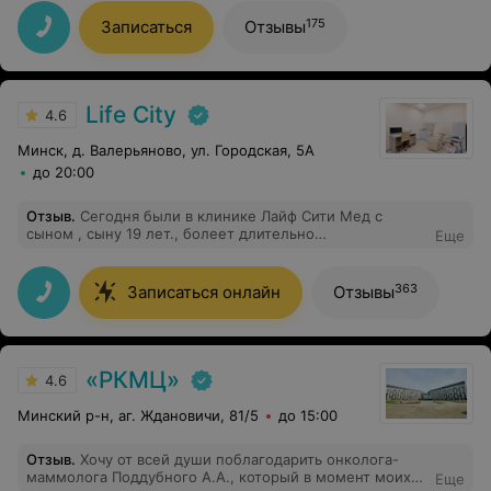
Благодаря её грамотному подходу и поддержке мне
удалось значительно улучшить состояние своего
175
Записаться
Отзывы
здоровья. Очень рада, что попала именно к этому
доктору, спасибо большое за помощь!
Life City
4.6
Минск, д. Валерьяново, ул. Городская, 5А
до 20:00
Отзыв
.
Сегодня были в клинике Лайф Сити Мед с
сыном , сыну 19 лет., болеет длительно
Еще
онкологией.Нужно было сделать пред
госпитализацией ФГДС, записалась к Ивашко
Мечеславу Генриховичу. Хочу скать огромное спасибо
363
Записаться онлайн
Отзывы
доктору за профессионализм,внимание и доброту.
Делали без седации, очень волновались перед
процедурой, но все прошло отлично и быстро.
«РКМЦ»
4.6
Минский р-н, аг. Ждановичи, 81/5
до 15:00
Отзыв
.
Хочу от всей души поблагодарить онколога-
маммолога Поддубного А.А., который в момент моих
Еще