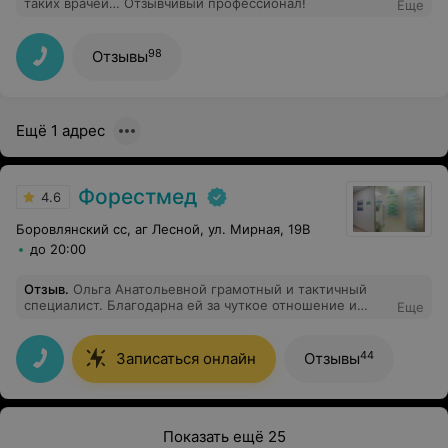
таких врачей… Отзывчивый профессионал!
Еще
98
Отзывы
Ещё 1 адрес
Форестмед
4.6
Боровлянский сс, аг Лесной, ул. Мирная, 19В
до 20:00
Отзыв
.
Ольга Анатольевной грамотный и тактичный
специалист. Благодарна ей за чуткое отношение и
Еще
профессиональный подход при ведении моей второй
беременности. Искренне заинтересована пациентом.
Очень нежно проводит осмотры.
44
Записаться онлайн
Отзывы
Показать ещё 25