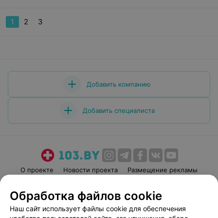
1
2
3
Добавить компанию
Добавить специалиста
О проекте
Новости проекта
Размещение рекламы
Медицинский маркетинг
Публичный договор
Обработка файлов cookie
Пользовательское соглашение
Способы оплаты
Наш сайт использует файлы cookie для обеспечения
Вакансии
Партнеры