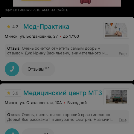
ЭФФЕКТИВНАЯ РЕКЛАМА НА САЙТЕ
Мед-Практика
4.2
Минск, ул. Богдановича, 27
до 17:00
Отзыв
.
Очень хочется отметить самым добрым
отзывом Дук Ирину Васильевну, внимательного и
Еще
ответственного доктора. Тщательный осмотр,
обсуждение назначенных лекарств, корректировка
лечения в случае необходимости - все
117
Отзывы
свидетельствует о профессиональном подходе. И, что
приятно и важно - добрый и открытый человек,
сочувствующий и сопереживающий, это так ценно в
наше время. Рекомендую)
Медицинский центр МТЗ
3.9
Минск, ул. Стахановская, 10А
Выходной
Отзыв
.
Очень, очень, очень хороший врач гинеколог
Деева! Все расскажет и аккуратно смотрит. Назначит
Еще
правильное лечение , которое помогает и цены
радуют. Спасибо!