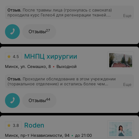
Отзыв
.
После травмы лица (грохнулась с самоката)
проходила курс Гелео4 для регенерации тканей.
Еще
Зажило все почти моментально, не ожидала даже)
После такого успешного эксперимента думаю и для
лица сделать себе процедуры
27
Отзывы
МНПЦ хирургии
4.5
Минск, ул. Семашко, 8
Выходной
Отзыв
.
Проходили обследование в этом учреждении
(торакальное отделение) и остались более чем
Еще
довольны. Выражаю отдельную благодарность Роману
Игоревичу. Все было организовано от начала и до
конца. Роман Игоревич все объяснил, рассказал,
44
Отзывы
ответил на все вопросы и даже нарисовал то, что было
не понятно. Ответственный, внимательней и
доброжелательный. С первых слов заслужил доверия.
В свободное время был отзывчив: можно было узнать
о результатах обследования, спросить о состоянии
Roden
3.8
здоровья, все обсуждалось без агрессии,
доброжелательно, профессио. Сожалеем, что не
Минск, пр-т Независимости, 94
до 21:00
смогли оперироваться здесь (в связи с особенностями