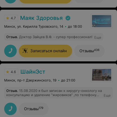
Маяк Здоровья
4.7
Минск, ул. Кирилла Туровского, 14
до 18:00
Отзыв
.
Доктор Зайцев В.Ф. - супер профессионал!
Еще
436
Записаться онлайн
Отзывы
ШайнЭст
4.6
Минск, пр-т Дзержинского, 19
до 21:00
Отзыв
.
15.08.2020 я был записан к хирургу-онкологу на
консультацию и удаление "жировиков" ,по телефону
Еще
мне озвучили цену за консультацию 24 рубля,
удаление от 14 до 40 (зависит от сложности) ,приехал
в точно указанное время ,пришлось ожидать 30 минут
179
Отзывы
,ладно,врачи,занятость,понимаю....В ходе самой
консультации которая длилась не больше 5 минут ,я не