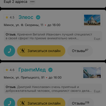
Ещё 2 адреса
Элеос
4.5
Минск, ул. Ф. Скорины, 11
до 16:00
Отзыв
.
Кривченя Виталий Иванович лучший специалист
в своей сфере! На приеме внимательно меня
Еще
выслушал, все подробно рассказал, дал необходимые
рекомендации. Я остался очень доволен!
87
Записаться онлайн
Отзывы
ГрантиМед
4.6
Минск, ул. Притыцкого, 91
до 16:00
Отзыв
.
Дмитрий Николаевич очень приятный и
доброжелательный человек, специалист своего дела.
Еще
Назначил необходимые обследования и
проконсультировал по результатам. Большое спасибо!
119
Записаться онлайн
Отзывы