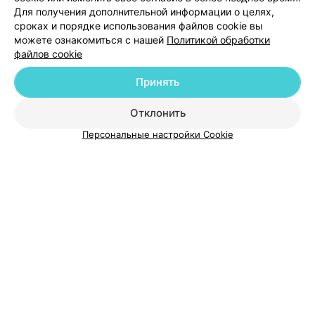
Для получения дополнительной информации о целях,
сроках и порядке использования файлов cookie вы
можете ознакомиться с нашей
Политикой обработки
файлов cookie
Добавить компанию
Принять
Добавить специалиста
Отклонить
Персональные настройки Cookie
О проекте
Новости проекта
Размещение рекламы
Медицинский маркетинг
Публичный договор
Пользовательское соглашение
Способы оплаты
Вакансии
Партнеры
Написать руководителю 103.by
Написать в поддержку
Персональные настройки cookie