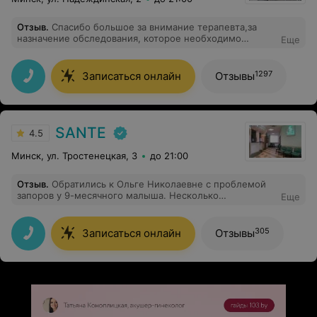
Отзыв
.
Спасибо большое за внимание терапевта,за
назначение обследования, которое необходимо
Еще
пройти.Внимательна,вежлива и всё рассказала и
объяснила что нужно.Спасибо!
1297
Записаться онлайн
Отзывы
SANTE
4.5
Минск, ул. Тростенецкая, 3
до 21:00
Отзыв
.
Обратились к Ольге Николаевне с проблемой
запоров у 9-месячного малыша. Несколько
Еще
специалистов до нее почему-то ничем не смогли
помочь и ограничивались советами на уровне "надо
давать больше воды". Ольга Николаевна назначила
305
Записаться онлайн
Отзывы
грамотное лечение, и проблема разрешилась. Очень
жаль, что не попали к ней раньше. Прекрасный
профессионал и добрый внимательный человек.
Огромная ей благодарность!