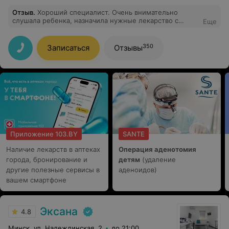
Отзыв
.
Хороший специалист. Очень внимательно
слушала ребенка, назначила нужные лекарство с
Еще
учетом всех особеностей моего ребенка и мы очень
быстро вернулись в строй.А услуга выезд на дом,
просто находка для меня, освободила меня от уймы
350
Записаться
Отзывы
потраченого времени . Низкий вам паклон. Теперь
только к вам!
Приложение 103.BY
SANTE
Наличие лекарств в аптеках
Операция аденотомия
города, бронирование и
детям
(удаление
другие полезные сервисы в
аденоидов)
вашем смартфоне
Эксана
4.8
Минск, ул. Надеждинская, 2
до 21:00