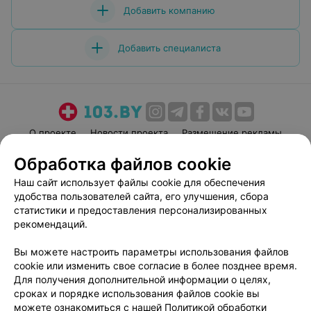
специалисты вызывают доверие и заслуживают самых
Добавить компанию
высоких оценок. От всей души рекомендую!
Добавить специалиста
О проекте
Новости проекта
Размещение рекламы
Медицинский маркетинг
Публичный договор
Обработка файлов cookie
Пользовательское соглашение
Способы оплаты
Наш сайт использует файлы cookie для обеспечения
Вакансии
Партнеры
удобства пользователей сайта, его улучшения, сбора
статистики и предоставления персонализированных
Написать руководителю 103.by
рекомендаций.
Написать в поддержку
Персональные настройки cookie
Вы можете настроить параметры использования файлов
cookie или изменить свое согласие в более позднее время.
Обработка персональных данных
Для получения дополнительной информации о целях,
сроках и порядке использования файлов cookie вы
можете ознакомиться с нашей
Политикой обработки