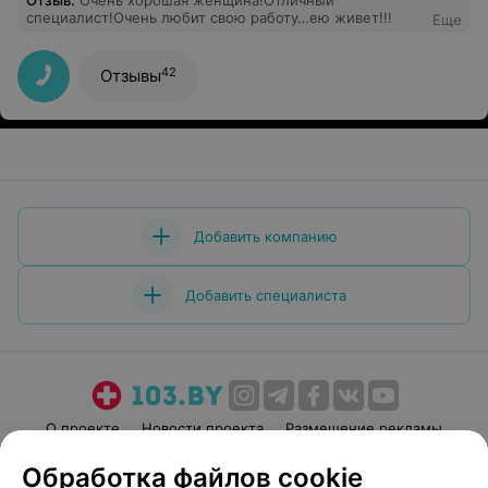
Отзыв
.
Очень хорошая женщина!Отличный
специалист!Очень любит свою работу…ею живет!!!
Еще
42
Отзывы
Добавить компанию
Добавить специалиста
О проекте
Новости проекта
Размещение рекламы
Медицинский маркетинг
Публичный договор
Обработка файлов cookie