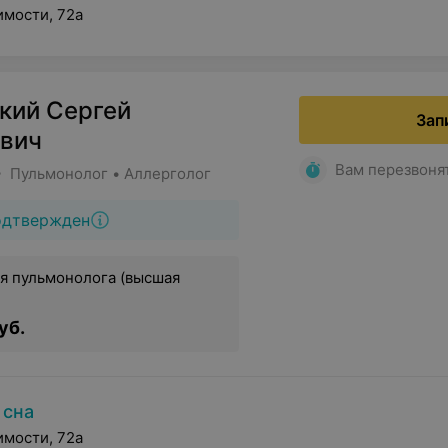
имости, 72а
кий Сергей
Зап
вич
Вам перезвоня
• Пульмонолог • Аллерголог
одтвержден
я пульмонолога (высшая
уб.
 сна
имости, 72а