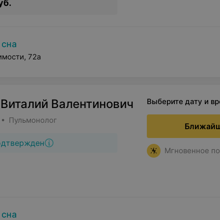
уб.
 сна
имости, 72а
 Виталий Валентинович
Выберите дату и в
 • Пульмонолог
Ближайш
одтвержден
Мгновенное по
 сна