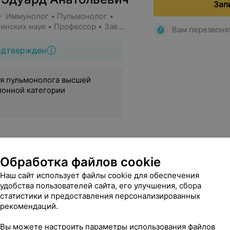
Зап
• Иммунолог • Пульмонолог •
нских наук • Профессор • Зав.
Вам перезвоня
одтвержден
я пульмонолога высшей
ионной категории
Обработка файлов cookie
имости, 58А
Наш сайт использует файлы cookie для обеспечения
удобства пользователей сайта, его улучшения, сбора
статистики и предоставления персонализированных
рекомендаций.
нко Татьяна
Зап
ровна
Вы можете настроить параметры использования файлов