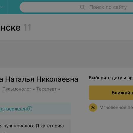
Поиск по сайту
инске
11
а Наталья Николаевна
Выберите дату и в
• Пульмонолог • Терапевт •
Ближайш
Мгновенное по
одтвержден
я пульмонолога (1 категория)