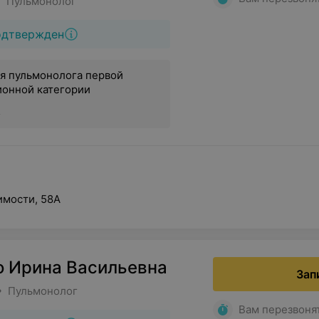
• Пульмонолог
одтвержден
я пульмонолога первой
ионной категории
.
имости, 58А
о Ирина Васильевна
Зап
• Пульмонолог
Вам перезвоня