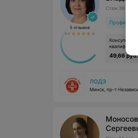
Стаж 36 лет 
Профиль п
5 отзывов
4.4
Консультаци
квалификац
49,66 руб.
ЛОДЭ
Минск, пр-т Независ
Моносов
Сергеев