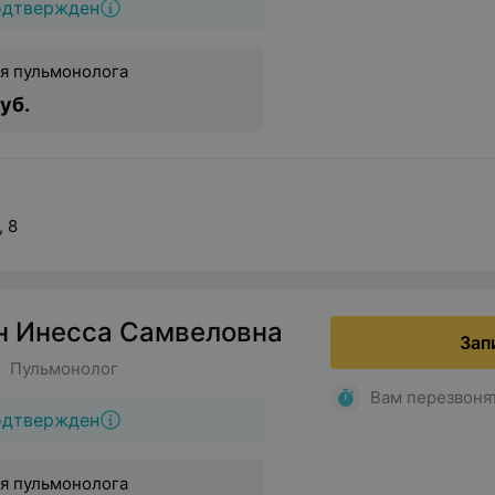
одтвержден
я пульмонолога
уб.
, 8
н Инесса Самвеловна
Зап
• Пульмонолог
Вам перезвоня
одтвержден
я пульмонолога