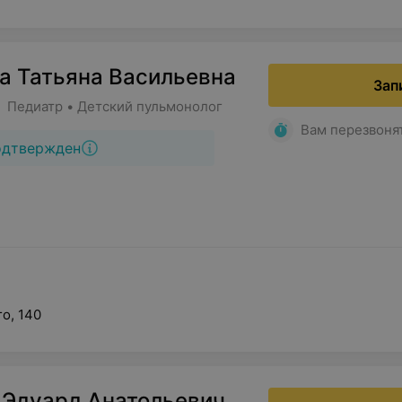
а Татьяна Васильевна
Зап
• Педиатр • Детский пульмонолог
Вам перезвоня
одтвержден
о, 140
 Эдуард Анатольевич