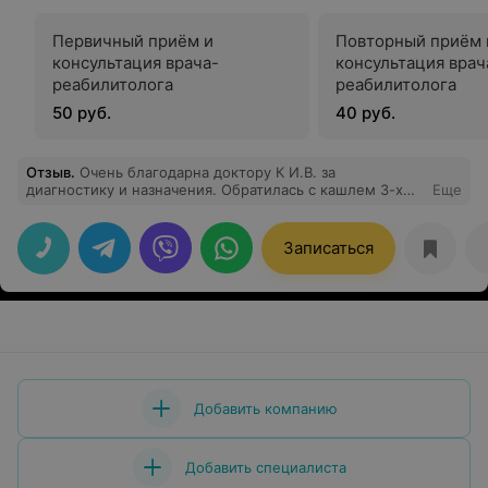
Первичный приём и
Повторный приём 
консультация врача-
консультация врач
реабилитолога
реабилитолога
50 руб.
40 руб.
Отзыв
.
Очень благодарна доктору К И.В. за
диагностику и назначения. Обратилась с кашлем 3-х
Еще
месячной давности и повышением давления. После
назначения доктором препаратов все прошло. Также
прошла полное обследование по кардиологии
Записаться
(требовалась смена препаратов). Новые назначения
способствовали стабилизации давления и пульса.
Самочувствие шикарное. Огромное спасибо доктору.
Добавить компанию
Добавить специалиста