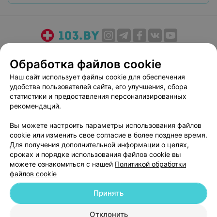
О проекте
Новости проекта
Размещение рекламы
Обработка файлов cookie
Медицинский маркетинг
Публичный договор
Наш сайт использует файлы cookie для обеспечения
Пользовательское соглашение
Способы оплаты
удобства пользователей сайта, его улучшения, сбора
Вакансии
Партнеры
статистики и предоставления персонализированных
Написать руководителю 103.by
рекомендаций.
Написать в поддержку
Вы можете настроить параметры использования файлов
Персональные настройки cookie
cookie или изменить свое согласие в более позднее время.
Для получения дополнительной информации о целях,
Обработка персональных данных
сроках и порядке использования файлов cookie вы
можете ознакомиться с нашей
Политикой обработки
файлов cookie
Принять
© 2026 ООО «Артокс Лаб», УНП 191700409
| 220012, Республика Беларусь,
Отклонить