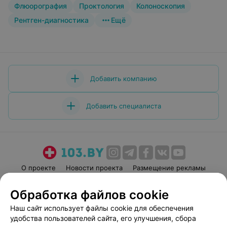
Флюорография
Проктология
Колоноскопия
Рентген-диагностика
Ещё
Добавить компанию
Добавить специалиста
О проекте
Новости проекта
Размещение рекламы
Медицинский маркетинг
Публичный договор
Обработка файлов cookie
Пользовательское соглашение
Способы оплаты
Наш сайт использует файлы cookie для обеспечения
Вакансии
Партнеры
удобства пользователей сайта, его улучшения, сбора
Написать руководителю 103.by