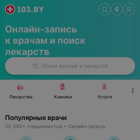
ьюти-мастера
Стоматологии
Красота, спорт
Ж
Онлайн-запись
к врачам и поиск
лекарств
Поиск врачей и лекарств
Лекарства
Клиники
Услуги
Популярные врачи
25 000+ специалистов • Онлайн-запись