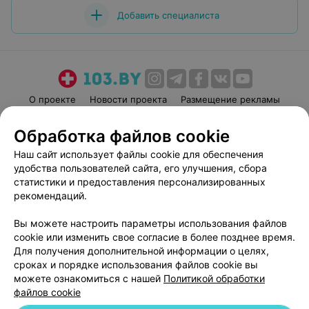
Добавить специалиста
О проекте
Новости проекта
Размещение рекламы
Медицинский маркетинг
Публичный договор
Обработка файлов cookie
Пользовательское соглашение
Способы оплаты
Наш сайт использует файлы cookie для обеспечения
Вакансии
Партнеры
удобства пользователей сайта, его улучшения, сбора
Написать руководителю 103.by
статистики и предоставления персонализированных
рекомендаций.
Написать в поддержку
Персональные настройки cookie
Вы можете настроить параметры использования файлов
Обработка персональных данных
cookie или изменить свое согласие в более позднее время.
Для получения дополнительной информации о целях,
сроках и порядке использования файлов cookie вы
можете ознакомиться с нашей
Политикой обработки
файлов cookie