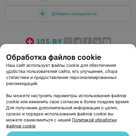
Добавить специалиста
О проекте
Новости проекта
Размещение рекламы
Обработка файлов cookie
Медицинский маркетинг
Публичный договор
Наш сайт использует файлы cookie для обеспечения
Пользовательское соглашение
Способы оплаты
удобства пользователей сайта, его улучшения, сбора
Вакансии
Партнеры
статистики и предоставления персонализированных
рекомендаций.
Написать руководителю 103.by
Написать в поддержку
Вы можете настроить параметры использования файлов
cookie или изменить свое согласие в более позднее время.
Персональные настройки cookie
Для получения дополнительной информации о целях,
Обработка персональных данных
сроках и порядке использования файлов cookie вы
можете ознакомиться с нашей
Политикой обработки
файлов cookie