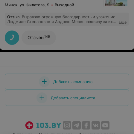
Минск, ул. Филатова, 9
Выходной
Отзыв
.
Выражаю огромную благодарность и уважение
Людмиле Степановне и Андрею Мечеславовичу за их
Еще
чуткость и золотые руки!!!! Как замечательно, что есть
такие врачи, которые помагают вернуться к
полноценной жизни и почувствовать себя вновь
146
Отзывы
здоровым!!!!
Добавить компанию
Добавить специалиста