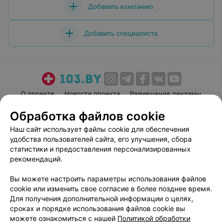
Добавить компанию
Добавить специалиста
О проекте
Новости проекта
Размещение рекламы
Медицинский маркетинг
Публичный договор
Обработка файлов cookie
Пользовательское соглашение
Способы оплаты
Наш сайт использует файлы cookie для обеспечения
Вакансии
Партнеры
удобства пользователей сайта, его улучшения, сбора
статистики и предоставления персонализированных
Написать руководителю 103.by
рекомендаций.
Написать в поддержку
Персональные настройки cookie
Вы можете настроить параметры использования файлов
cookie или изменить свое согласие в более позднее время.
Обработка персональных данных
Для получения дополнительной информации о целях,
сроках и порядке использования файлов cookie вы
можете ознакомиться с нашей
Политикой обработки