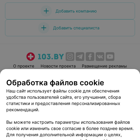
Консервативное лечение уже не помогало. Операция
сделана, все страхи позади. Я уже дома, впереди
Добавить компанию
реабилитация. Если бы я знала раньше, что в БСМП
Минска работают такие высококвалифицированные
специалисты и творят такие чудеса, то не терпела бы
Добавить специалиста
так долго боль. Безмерно благодарна всему
коллективу неерохирургического отделения и лично
Габриневскому Е.В. за их профессионализм.
О проекте
Новости проекта
Размещение рекламы
Медицинский маркетинг
Публичный договор
Обработка файлов cookie
Пользовательское соглашение
Способы оплаты
Наш сайт использует файлы cookie для обеспечения
Вакансии
Партнеры
удобства пользователей сайта, его улучшения, сбора
Написать руководителю 103.by
статистики и предоставления персонализированных
рекомендаций.
Написать в поддержку
Персональные настройки cookie
Вы можете настроить параметры использования файлов
Обработка персональных данных
cookie или изменить свое согласие в более позднее время.
Для получения дополнительной информации о целях,