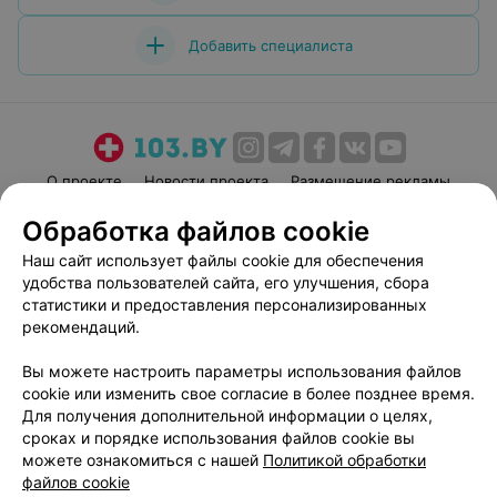
спросить. Хотя и рассказывает врач всё доступно.
Одним словом- она классная. Спасибо Вам большое.
Добавить специалиста
О проекте
Новости проекта
Размещение рекламы
Медицинский маркетинг
Публичный договор
Обработка файлов cookie
Пользовательское соглашение
Способы оплаты
Наш сайт использует файлы cookie для обеспечения
Вакансии
Партнеры
удобства пользователей сайта, его улучшения, сбора
статистики и предоставления персонализированных
Написать руководителю 103.by
рекомендаций.
Написать в поддержку
Персональные настройки cookie
Вы можете настроить параметры использования файлов
cookie или изменить свое согласие в более позднее время.
Обработка персональных данных
Для получения дополнительной информации о целях,
сроках и порядке использования файлов cookie вы
можете ознакомиться с нашей
Политикой обработки
файлов cookie