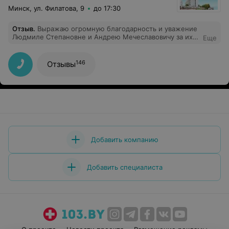
Минск, ул. Филатова, 9
до 17:30
Отзыв
.
Выражаю огромную благодарность и уважение
Людмиле Степановне и Андрею Мечеславовичу за их
Еще
чуткость и золотые руки!!!! Как замечательно, что есть
такие врачи, которые помагают вернуться к
полноценной жизни и почувствовать себя вновь
146
Отзывы
здоровым!!!!
Добавить компанию
Добавить специалиста