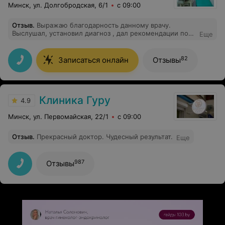
Минск, ул. Долгобродская, 6/1
с 09:00
Отзыв
.
Выражаю благодарность данному врачу.
Выслушал, установил диагноз , дал рекомендации по
Еще
дальнейшим действиям. Вежлив, жизнерадостен,
приемом остался доволен.
82
Записаться онлайн
Отзывы
Клиника Гуру
4.9
Минск, ул. Первомайская, 22/1
с 09:00
Отзыв
.
Прекрасный доктор. Чудесный результат.
Еще
987
Отзывы