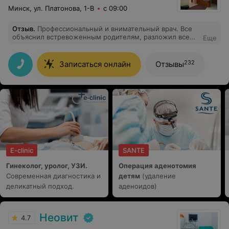
Минск, ул. Платонова, 1-В
с 09:00
Отзыв
.
Профессиональный и внимательный врач. Все
объяснил встревоженным родителям, разложил все
Еще
по полочкам. В целом только положительные
впечатления. Также отмечу внимательное и вежливое
отношение медсестер. Быстро решали все проблемы
232
Записаться онлайн
Отзывы
в связи с переносом приёма на др день. Спасибо.
E-clinic
SANTE
Гинеколог, уролог, УЗИ.
Операция аденотомия
Современная диагностика и
детям
(удаление
деликатный подход.
аденоидов)
Неовит
4.7