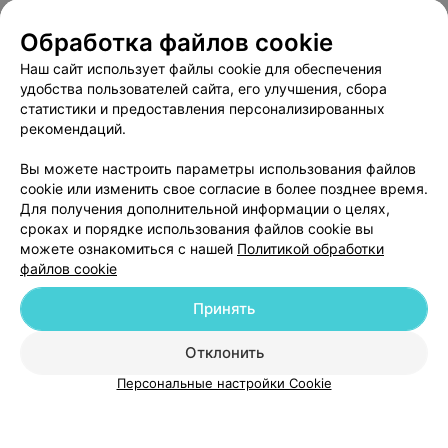
манипуляции!Это человек,который заинтересован
617
Отзывы
помочь пациенту.Это действительно врач от Бога.
Обработка файлов cookie
Наш сайт использует файлы cookie для обеспечения
удобства пользователей сайта, его улучшения, сбора
статистики и предоставления персонализированных
рекомендаций.
Добавить компанию
Вы можете настроить параметры использования файлов
cookie или изменить свое согласие в более позднее время.
Для получения дополнительной информации о целях,
Добавить специалиста
сроках и порядке использования файлов cookie вы
можете ознакомиться с нашей
Политикой обработки
файлов cookie
Принять
О проекте
Новости проекта
Размещение рекламы
Отклонить
Медицинский маркетинг
Публичный договор
Персональные настройки Cookie
Пользовательское соглашение
Способы оплаты
Вакансии
Партнеры
Написать руководителю 103.by