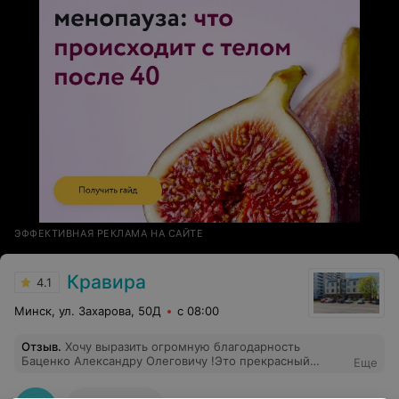
ЭФФЕКТИВНАЯ РЕКЛАМА НА САЙТЕ
Кравира
4.1
Минск, ул. Захарова, 50Д
с 08:00
Отзыв
.
Хочу выразить огромную благодарность
Баценко Александру Олеговичу !Это прекрасный
Еще
специалист и человек.Помог разобраться,объяснил все
доступно по поводу диагноза ,назначил необходимые