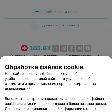
Добавить компанию
Добавить специалиста
О проекте
Новости проекта
Размещение рекламы
Медицинский маркетинг
Публичный договор
Обработка файлов cookie
Пользовательское соглашение
Способы оплаты
Наш сайт использует файлы cookie для обеспечения
Вакансии
Партнеры
удобства пользователей сайта, его улучшения, сбора
статистики и предоставления персонализированных
Написать руководителю 103.by
рекомендаций.
Написать в поддержку
Персональные настройки cookie
Вы можете настроить параметры использования файлов
cookie или изменить свое согласие в более позднее время.
Обработка персональных данных
Для получения дополнительной информации о целях,