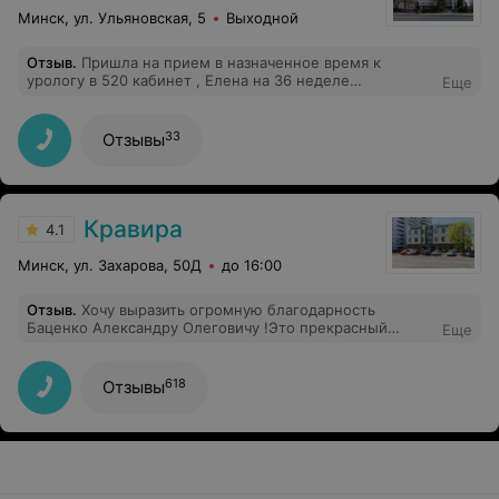
Минск, ул. Ульяновская, 5
Выходной
Отзыв
.
Пришла на прием в назначенное время к
урологу в 520 кабинет , Елена на 36 неделе
Еще
беременности! На что мне сказали сидеть в очереди и
9 человек! При этом не предложив принять меня в не
очереди что они были обязаны сделать!
33
Отзывы
Кравира
4.1
Минск, ул. Захарова, 50Д
до 16:00
Отзыв
.
Хочу выразить огромную благодарность
Баценко Александру Олеговичу !Это прекрасный
Еще
специалист и человек.Помог разобраться,объяснил все
доступно по поводу диагноза ,назначил необходимые
манипуляции!Это человек,который заинтересован
618
Отзывы
помочь пациенту.Это действительно врач от Бога.